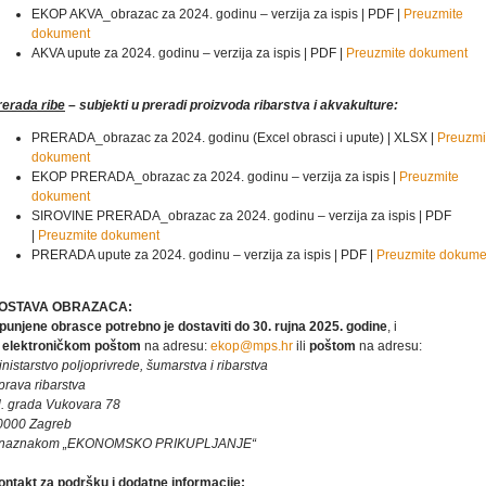
EKOP AKVA_obrazac za 2024. godinu – verzija za ispis | PDF |
Preuzmite
dokument
AKVA upute za 2024. godinu – verzija za ispis | PDF |
Preuzmite dokument
rerada ribe
– subjekti u preradi proizvoda ribarstva i akvakulture:
PRERADA_obrazac za 2024. godinu (Excel obrasci i upute) | XLSX |
Preuzmi
dokument
EKOP PRERADA_obrazac za 2024. godinu – verzija za ispis |
Preuzmite
dokument
SIROVINE PRERADA_obrazac za 2024. godinu – verzija za ispis | PDF
|
Preuzmite dokument
PRERADA upute za 2024. godinu – verzija za ispis | PDF |
Preuzmite dokume
OSTAVA OBRAZACA:
spunjene obrasce potrebno je dostaviti do 30. rujna 2025. godine
, i
o
elektroničkom poštom
na adresu:
ekop@mps.hr
ili
poštom
na adresu:
nistarstvo poljoprivrede, šumarstva i ribarstva
prava ribarstva
l. grada Vukovara 78
0000 Zagreb
 naznakom „EKONOMSKO PRIKUPLJANJE“
ontakt za podršku i dodatne informacije: