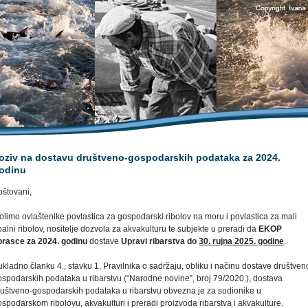
oziv na dostavu društveno-gospodarskih podataka za 2024.
odinu
oštovani,
limo ovlaštenike povlastica za gospodarski ribolov na moru i povlastica za mali
alni ribolov, nositelje dozvola za akvakulturu te subjekte u preradi da
EKOP
brasce za 2024. godinu
dostave
Upravi ribarstva do
30. rujna 2025. godine
.
kladno članku 4., stavku 1. Pravilnika o sadržaju, obliku i načinu dostave društven
ospodarskih podataka u ribarstvu (“Narodne novine”, broj 79/2020.), dostava
ruštveno-gospodarskih podataka u ribarstvu obvezna je za sudionike u
spodarskom ribolovu, akvakulturi i preradi proizvoda ribarstva i akvakulture.