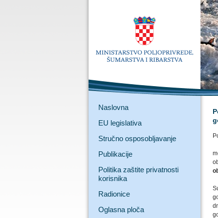
Naslovna
P
g
EU legislativa
P
Stručno osposobljavanje
Publikacije
mo
ob
Politika zaštite privatnosti
o
korisnika
Su
Radionice
g
d
Oglasna ploča
go