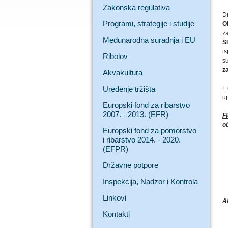
Zakonska regulativa
D
Programi, strategije i studije
O
za
Međunarodna suradnja i EU
S
is
Ribolov
su
z
Akvakultura
Uređenje tržišta
EK
u
Europski fond za ribarstvo
2007. - 2013. (EFR)
F
ob
Europski fond za pomorstvo
i ribarstvo 2014. - 2020.
(EFPR)
Državne potpore
Inspekcija, Nadzor i Kontrola
Linkovi
A
Kontakti