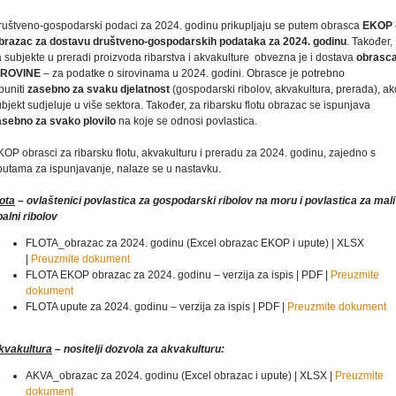
ruštveno-gospodarski podaci za 2024. godinu prikupljaju se putem obrasca
EKOP 
brazac za dostavu društveno-gospodarskih podataka za 2024. godinu
. Također,
 subjekte u preradi proizvoda ribarstva i akvakulture obvezna je i dostava
obrasc
IROVINE
– za podatke o sirovinama u 2024. godini. Obrasce je potrebno
puniti
zasebno za svaku djelatnost
(gospodarski ribolov, akvakultura, prerada), ak
bjekt sudjeluje u više sektora. Također, za ribarsku flotu obrazac se ispunjava
asebno za svako plovilo
na koje se odnosi povlastica.
OP obrasci za ribarsku flotu, akvakulturu i preradu za 2024. godinu, zajedno s
putama za ispunjavanje, nalaze se u nastavku.
lota
– ovlaštenici povlastica za gospodarski ribolov na moru i povlastica za mali
alni ribolov
FLOTA_obrazac za 2024. godinu (Excel obrazac EKOP i upute) | XLSX
|
Preuzmite dokument
FLOTA EKOP obrazac za 2024. godinu – verzija za ispis | PDF |
Preuzmite
dokument
FLOTA upute za 2024. godinu – verzija za ispis | PDF |
Preuzmite dokument
kvakultura
– nositelji dozvola za akvakulturu:
AKVA_obrazac za 2024. godinu (Excel obrazac i upute) | XLSX |
Preuzmite
dokument