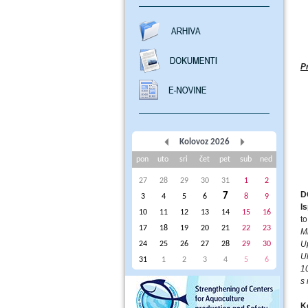
P
Kolovoz 2026
pon
uto
sri
čet
pet
sub
ned
27
28
29
30
31
1
2
D
7
3
4
5
6
8
9
I
10
11
12
13
14
15
16
t
17
18
19
20
21
22
23
Mi
U
24
25
26
27
28
29
30
U
31
1
2
3
4
5
6
1
s
K