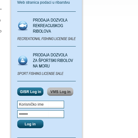
Web stranica podaci u ribarstvu
–
a
o