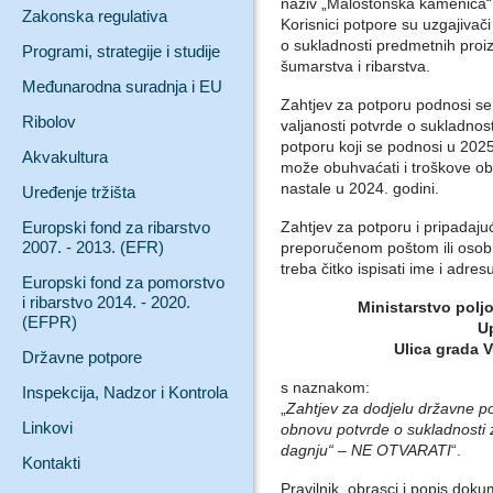
naziv „Malostonska kamenica“ 
Zakonska regulativa
Korisnici potpore su uzgajivači
o sukladnosti predmetnih proiz
Programi, strategije i studije
šumarstva i ribarstva.
Međunarodna suradnja i EU
Zahtjev za potporu podnosi s
Ribolov
valjanosti potvrde o sukladnost
potporu koji se podnosi u 2025.
Akvakultura
može obuhvaćati i troškove ob
nastale u 2024. godini.
Uređenje tržišta
Europski fond za ribarstvo
Zahtjev za potporu i pripadaju
2007. - 2013. (EFR)
preporučenom poštom ili osobno
treba čitko ispisati ime i adresu
Europski fond za pomorstvo
i ribarstvo 2014. - 2020.
Ministarstvo poljo
(EFPR)
Up
Ulica grada 
Državne potpore
s naznakom:
Inspekcija, Nadzor i Kontrola
„
Zahtjev za dodjelu državne po
Linkovi
obnovu potvrde o sukladnosti
dagnju“ – NE OTVARATI
“.
Kontakti
Pravilnik, obrasci i popis doku