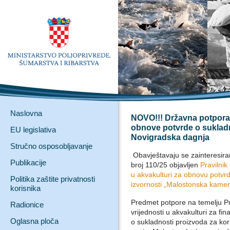
Naslovna
NOVO!!! Državna potpora 
obnove potvrde o sukladn
EU legislativa
Novigradska dagnja
Stručno osposobljavanje
Obavještavaju se zainteresira
Publikacije
broj 110/25 objavljen
Pravilnik
u akvakulturi za obnovu potvr
Politika zaštite privatnosti
izvornosti „Malostonska kamen
korisnika
Predmet potpore na temelju Pr
Radionice
vrijednosti u akvakulturi za fi
Oglasna ploča
o sukladnosti proizvoda za kori