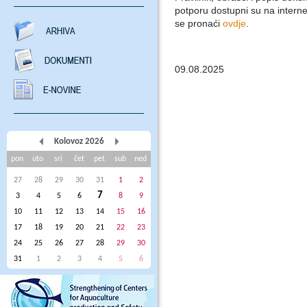
potporu dostupni su na intern
se pronaći
ovdje
.
09.08.2025
Kolovoz 2026
pon
uto
sri
čet
pet
sub
ned
27
28
29
30
31
1
2
7
3
4
5
6
8
9
10
11
12
13
14
15
16
17
18
19
20
21
22
23
24
25
26
27
28
29
30
31
1
2
3
4
5
6