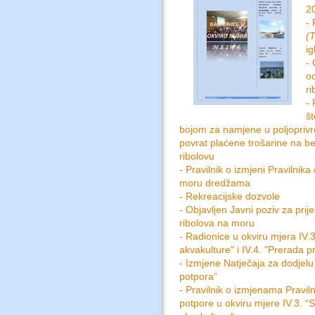
20
- 
(
i
-
o
ri
- 
št
bojom za namjene u poljoprivred
povrat plaćene trošarine na b
ribolovu
- Pravilnik o izmjeni Pravilnik
moru dredžama
- Rekreacijske dozvole
- Objavljen Javni poziv za pri
ribolova na moru
- Radionice u okviru mjera IV.3.
akvakulture" i IV.4. "Prerada p
- Izmjene Natječaja za dodjelu
potpora“
- Pravilnik o izmjenama Praviln
potpore u okviru mjere IV.3. “St