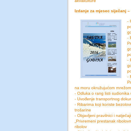
akvakulture“
Izdanje za mjesec siječanj – 
- 
p
go
-
Pr
go
po
- 
g
p
-
Pr
na moru okružujućom mrežom 
- Odluka o rang listi sudionik
- Uvođenje transportnog dokum
- Ribarima koji koriste bezol
trošarine
- Objavljeni pravilnici i natječ
„Privremeni prestanak ribolovnih
ribolov