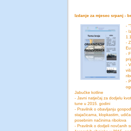
Izdanje za mjesec srpanj - br
- 
- 
1.
- 
Eu
- 
pr
- 
vi
ri
- 
og
Jabučke kotline
- Javni natječaj za dodjelu kvot
tune u 2015. godini
- Pravilnik o obavljanju gosp
stajačicama, klopkastim, udiča
posebnim načinima ribolova
- Pravilnik o dodjeli novčanih