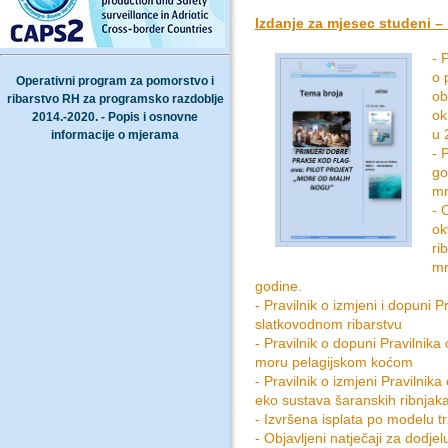
Izdanje za mjesec studeni – 
- 
o 
Operativni program za pomorstvo i
ob
ribarstvo RH za programsko razdoblje
ok
2014.-2020. - Popis i osnovne
u 
informacije o mjerama
- 
go
mr
- 
ok
ri
mr
godine.
- Pravilnik o izmjeni i dopuni 
slatkovodnom ribarstvu
- Pravilnik o dopuni Pravilnik
moru pelagijskom koćom
- Pravilnik o izmjeni Pravilnik
eko sustava šaranskih ribnjaka
- Izvršena isplata po modelu t
- Objavljeni natječaji za dodjel