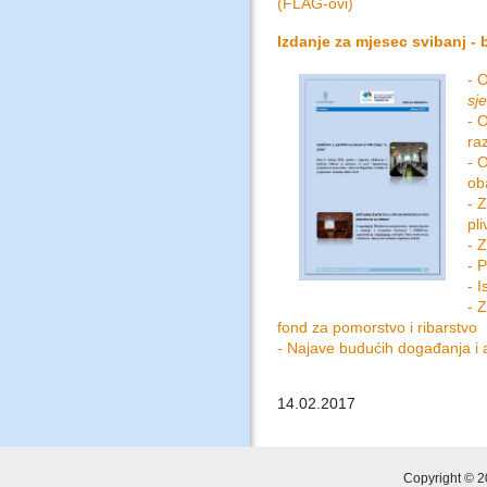
(FLAG-ovi)
Izdanje za mjesec svibanj - b
- 
sje
- 
ra
- 
ob
- 
pl
- 
- 
- 
- 
fond za pomorstvo i ribarstvo
- Najave budućih događanja i a
14.02.2017
Copyright © 2