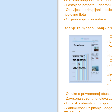
šaranskih ribnjaka u 2015. god
- Postojeće potpore u ribarstv
- Obavijest o prikupljanju soc
ribolovnu flotu
- Organizacije proizvođača
Izdanje za mjesec lipanj - bro
- 
ri
Re
- 
ri
- 
po
- 
ak
- 
- 
- 
- Odluke o privremenoj obustav
- Završena sezona tunolova za
- Hrvatsko ribarstvo u brojkam
- Zanimljivosti uz pitanja i od