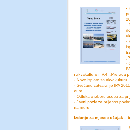
- 
po
20
- 
do
ul
- 
is
tr
„P
- 
IV
i akvakulture i IV.4. „Prerada 
- Nove isplate za akvakulturu
- Svečano zatvaranje IPA 2011 
eura
- Odluka o izboru osoba za pri
- Javni poziv za prijenos povl
na moru
Izdanje za mjesec ožujak – b
- 