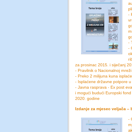
a
pl
- 
v
g
m
go
-
- 
ok
ri
za prosinac 2015. i siječanj 20
- Pravilnik o Nacionalnoj mreži
- Preko 2 milijuna kuna isplać
- Isplaćene državne potpore u
- Javna rasprava - Ex post ev
i mogući budući Europski fond
2020. godine
Izdanje za mjesec veljača – 
- 
m
ak