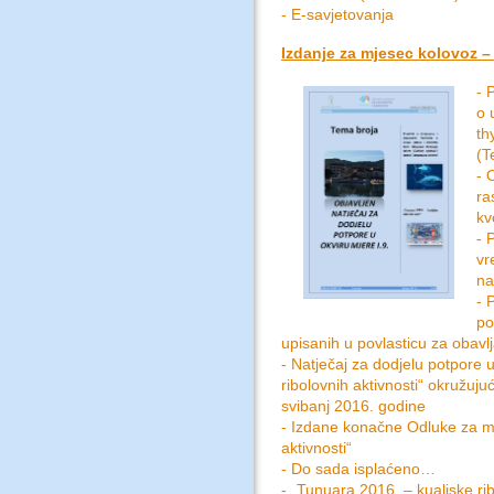
- E-savjetovanja
Izdanje za mjesec kolovoz – 
- 
o 
th
(T
- 
ra
kv
- 
vr
na
- 
po
upisanih u povlasticu za obav
- Natječaj za dodjelu potpore 
ribolovnih aktivnosti“ okružu
svibanj 2016. godine
- Izdane konačne Odluke za mje
aktivnosti“
- Do sada isplaćeno…
- „Tunuara 2016. – kualjske ri