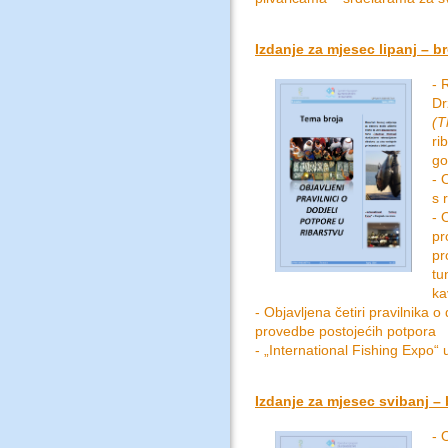
Izdanje za mjesec lipanj – br
- 
Dr
(T
ri
go
- 
s 
- 
pr
pr
tu
ka
- Objavljena četiri pravilnika o
provedbe postojećih potpora
- „International Fishing Expo“
Izdanje za mjesec svibanj – 
- 