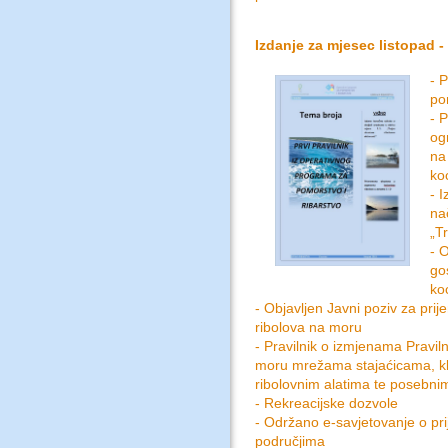
Izdanje za mjesec listopad - 
- 
po
- 
og
na
ko
- I
na
„T
- 
go
ko
- Objavljen Javni poziv za pri
ribolova na moru
- Pravilnik o izmjenama Pravil
moru mrežama stajaćicama, kl
ribolovnim alatima te posebni
- Rekreacijske dozvole
- Održano e-savjetovanje o pri
područjima