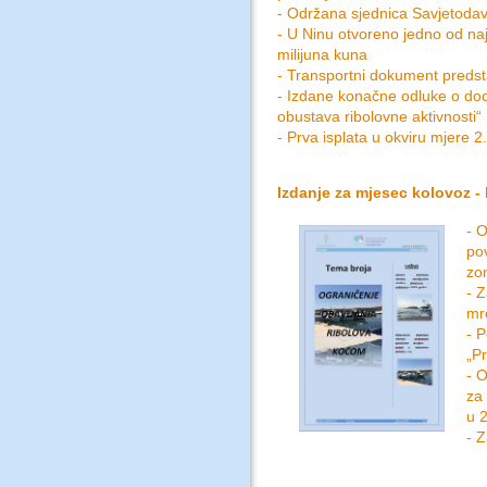
- Održana sjednica Savjetodav
- U Ninu otvoreno jedno od naj
milijuna kuna
- Transportni dokument predst
- Izdane konačne odluke o dodj
obustava ribolovne aktivnosti“
- Prva isplata u okviru mjere 2.
Izdanje za mjesec kolovoz - 
- 
po
zo
- 
mr
- 
„P
- O
za 
u 
- Z