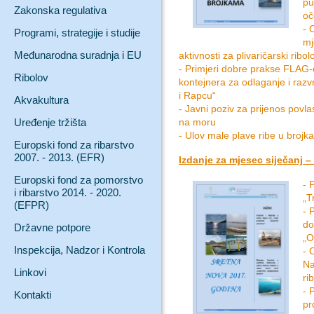
pu
Zakonska regulativa
oč
- 
Programi, strategije i studije
mj
Međunarodna suradnja i EU
aktivnosti za plivaričarski ribo
- Primjeri dobre prakse FLAG-o
Ribolov
kontejnera za odlaganje i raz
i Rapcu“
Akvakultura
- Javni poziv za prijenos povl
Uređenje tržišta
na moru
- Ulov male plave ribe u broj
Europski fond za ribarstvo
2007. - 2013. (EFR)
Izdanje za mjesec siječanj – 
Europski fond za pomorstvo
- 
i ribarstvo 2014. - 2020.
„T
(EFPR)
- 
do
Državne potpore
„O
Inspekcija, Nadzor i Kontrola
- 
Na
Linkovi
ri
- 
Kontakti
pr