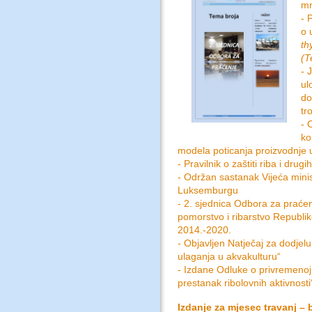
mr
- 
o 
th
(T
- 
ul
do
tr
- 
ko
modela poticanja proizvodnje u
- Pravilnik o zaštiti riba i dr
- Održan sastanak Vijeća minist
Luksemburgu
- 2. sjednica Odbora za prać
pomorstvo i ribarstvo Republi
2014.-2020.
- Objavljen Natječaj za dodjel
ulaganja u akvakulturu“
- Izdane Odluke o privremenoj 
prestanak ribolovnih aktivnosti
Izdanje za mjesec travanj – b