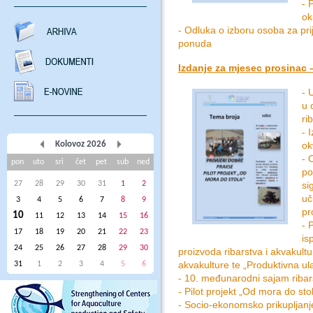
- 
ok
- Odluka o izboru osoba za pri
ponuda
Izdanje za mjesec prosinac –
- 
u 
ri
- 
Kolovoz 2026
ok
- 
pon
uto
sri
čet
pet
sub
ned
po
27
28
29
30
31
1
2
si
uč
3
4
5
6
7
8
9
pr
10
11
12
13
14
15
16
- 
17
18
19
20
21
22
23
is
24
25
26
27
28
29
30
proizvoda ribarstva i akvakultu
akvakulture te „Produktivna ul
31
1
2
3
4
5
6
- 10. međunarodni sajam ribar
- Pilot projekt „Od mora do sto
- Socio-ekonomsko prikupljanj