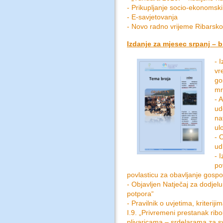
- Prikupljanje socio-ekonomsk
- E-savjetovanja
- Novo radno vrijeme Ribarsko
Izdanje za mjesec srpanj – b
- 
vr
go
mr
- 
ud
na
ul
- 
ud
- 
po
povlasticu za obavljanje gosp
- Objavljen Natječaj za dodjelu
potpora“
- Pravilnik o uvjetima, kriterij
I.9. „Privremeni prestanak rib
plivaricama – srdelarama za s