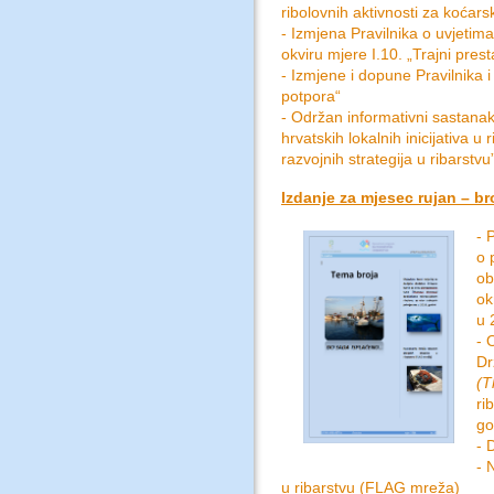
ribolovnih aktivnosti za koćarsk
- Izmjena Pravilnika o uvjetima
okviru mjere I.10. „Trajni prest
- Izmjene i dopune Pravilnika i
potpora“
- Održan informativni sastana
hrvatskih lokalnih inicijativa u 
razvojnih strategija u ribarstvu
Izdanje za mjesec rujan – bro
- 
o 
ob
ok
u 
- 
Dr
(T
ri
go
- 
- 
u ribarstvu (FLAG mreža)