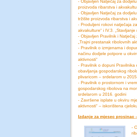
- Objavljen Natječaj za dodjel
proizvoda ribarstva i akvakultu
- Objavljen Natječaj za dodjelu
tržište proizvoda ribarstva i ak
- Produljeni rokovi natječaja z
akvakulture“ i IV.3. „Stavljanje
- Objavljen Pravilnik i Natječa
„Trajni prestanak ribolovnih akt
- Pravilnik o izmjenama i dopun
načinu dodjele potpore u okviru
aktivnosti“
- Pravilnik o dopuni Pravilni
obavljanja gospodarskog rib
plivaricom – srdelarom u 2015.
- Pravilnik o prostornom i vr
gospodarskog ribolova na mo
srdelarom u 2016. godini
- Završene isplate u okviru mj
aktivnosti“ – iskorištena cjelo
Izdanje za mjesec prosinac –
- 
ri