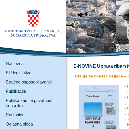
Naslovna
E-NOVINE Uprava ribarst
EU legislativa
Izdanje za mjesec veljača – b
Stručno osposobljavanje
- 
Publikacije
pl
- 
Politika zaštite privatnosti
gl
korisnika
- 
vr
Radionice
u 
Oglasna ploča
- 