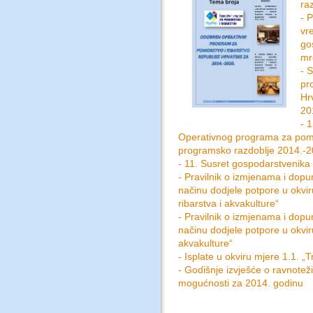
ra
- 
vr
go
mr
- 
pr
Hr
20
- 
Operativnog programa za pomo
programsko razdoblje 2014.-2
- 11. Susret gospodarstvenika
- Pravilnik o izmjenama i dopun
načinu dodjele potpore u okviru
ribarstva i akvakulture“
- Pravilnik o izmjenama i dopun
načinu dodjele potpore u okvir
akvakulture“
- Isplate u okviru mjere 1.1. „
- Godišnje izvješće o ravnoteži
mogućnosti za 2014. godinu