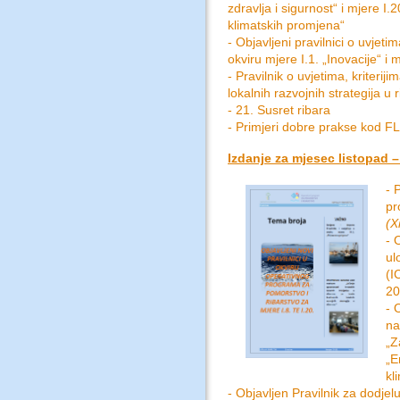
zdravlja i sigurnost“ i mjere I
klimatskih promjena“
- Objavljeni pravilnici o uvjeti
okviru mjere I.1. „Inovacije“ i m
- Pravilnik o uvjetima, kriterij
lokalnih razvojnih strategija u 
- 21. Susret ribara
- Primjeri dobre prakse kod F
Izdanje za mjesec listopad –
- 
pr
(X
- 
ul
(I
20
- 
na
„Z
„E
kl
- Objavljen Pravilnik za dodj