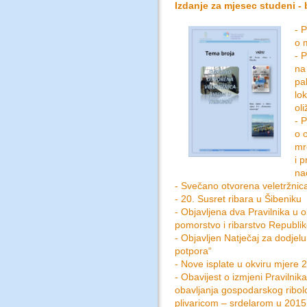
Izdanje za mjesec studeni - b
- 
o 
- 
na
pa
lo
ol
- 
o 
mr
i 
na
- Svečano otvorena veletržnic
- 20. Susret ribara u Šibeniku
- Objavljena dva Pravilnika u
pomorstvo i ribarstvo Republi
- Objavljen Natječaj za dodjelu
potpora“
- Nove isplate u okviru mjere 2
- Obavijest o izmjeni Praviln
obavljanja gospodarskog rib
plivaricom – srdelarom u 2015. 