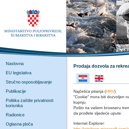
Naslovna
Prodaja dozvola za rekrea
EU legislativa
Stručno osposobljavanje
Publikacije
Najčešća pitanja (
HRV
)
"Cookie" mora biti dozvoljen n
Politika zaštite privatnosti
kupnju.
korisnika
Pošto na vašem browseru trenu
da prođete sljedeće upute:
Radionice
Internet Explorer:
Oglasna ploča
http://windows.microsoft.com/