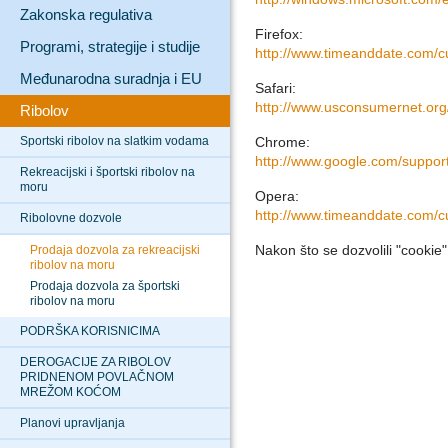
Zakonska regulativa
Firefox:
Programi, strategije i studije
http://www.timeanddate.com/c
Međunarodna suradnja i EU
Safari:
http://www.usconsumernet.org
Ribolov
Sportski ribolov na slatkim vodama
Chrome:
http://www.google.com/suppo
Rekreacijski i športski ribolov na
moru
Opera:
http://www.timeanddate.com/c
Ribolovne dozvole
Nakon što se dozvolili "cookie
Prodaja dozvola za rekreacijski
ribolov na moru
Prodaja dozvola za športski
ribolov na moru
PODRŠKA KORISNICIMA
DEROGACIJE ZA RIBOLOV
PRIDNENOM POVLAČNOM
MREŽOM KOĆOM
Planovi upravljanja