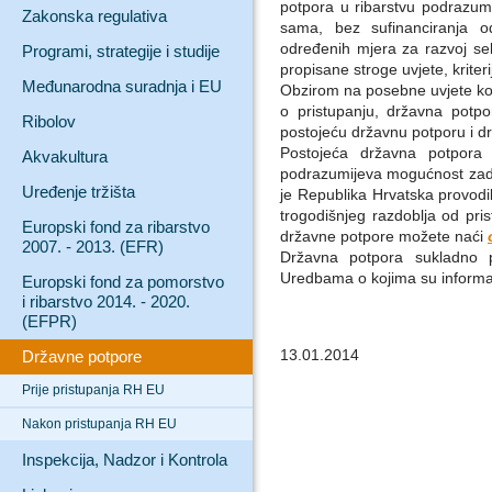
potpora u ribarstvu podrazu
Zakonska regulativa
sama, bez sufinanciranja o
određenih mjera za razvoj se
Programi, strategije i studije
propisane stroge uvjete, kriter
Međunarodna suradnja i EU
Obzirom na posebne uvjete koj
o pristupanju, državna potp
Ribolov
postojeću državnu potporu i d
Postojeća državna potpora
Akvakultura
podrazumijeva mogućnost zad
Uređenje tržišta
je Republika Hrvatska provodil
trogodišnjeg razdoblja od pris
Europski fond za ribarstvo
državne potpore možete naći
2007. - 2013. (EFR)
Državna potpora sukladno p
Uredbama o kojima su inform
Europski fond za pomorstvo
i ribarstvo 2014. - 2020.
(EFPR)
13.01.2014
Državne potpore
Prije pristupanja RH EU
Nakon pristupanja RH EU
Inspekcija, Nadzor i Kontrola