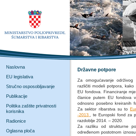
Naslovna
Državne potpore
EU legislativa
Za omogućavanje održivog ra
različiti modeli potpora, kak
Stručno osposobljavanje
EU fondova. Financiranje mjer
Publikacije
članice putem EU fondova vr
odnosno posebno kreiranih f
Politika zaštite privatnosti
Za sektor ribarstva su to
Eu
korisnika
-2013.
, te Europski fond za p
razdoblje 2014. – 2020.
Radionice
Za razliku od strukturne po
Oglasna ploča
određenom postotnom iznosu 