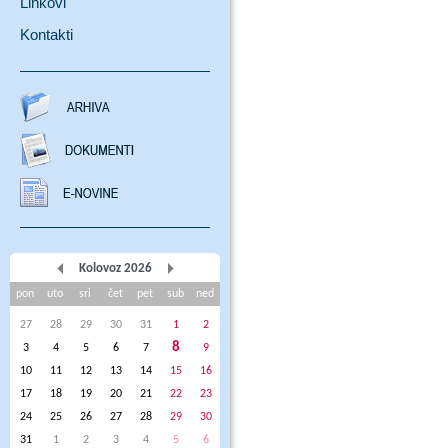
Linkovi
Kontakti
Kolovoz 2026
pon
uto
sri
čet
pet
sub
ned
27
28
29
30
31
1
2
8
3
4
5
6
7
9
10
11
12
13
14
15
16
17
18
19
20
21
22
23
24
25
26
27
28
29
30
31
1
2
3
4
5
6