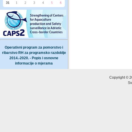
31
1
2
3
4
5
6
Operativni program za pomorstvo i
ribarstvo RH za programsko razdoblje
2014.-2020. - Popis i osnovne
informacije o mjerama
Copyright © 2
Sv