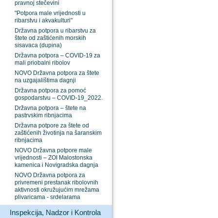
pravnoj stečevini
"Potpora male vrijednosti u
ribarstvu i akvakulturi"
Državna potpora u ribarstvu za
štete od zaštićenih morskih
sisavaca (dupina)
Državna potpora – COVID-19 za
mali priobalni ribolov
NOVO Državna potpora za štete
na uzgajalištima dagnji
Državna potpora za pomoć
gospodarstvu – COVID-19_2022.
Državna potpora – štete na
pastrvskim ribnjacima
Državna potpore za štete od
zaštićenih životinja na šaranskim
ribnjacima
NOVO Državna potpore male
vrijednosti – ZOI Malostonska
kamenica i Novigradska dagnja
NOVO Državna potpora za
privremeni prestanak ribolovnih
aktivnosti okružujućim mrežama
plivaricama - srdelarama
Inspekcija, Nadzor i Kontrola