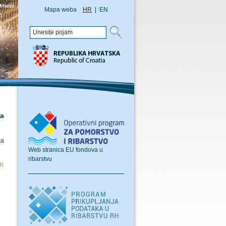
Mapa weba
HR
|
EN
ca
ca
Web stranica EU fondova u
ribarstvu
ih