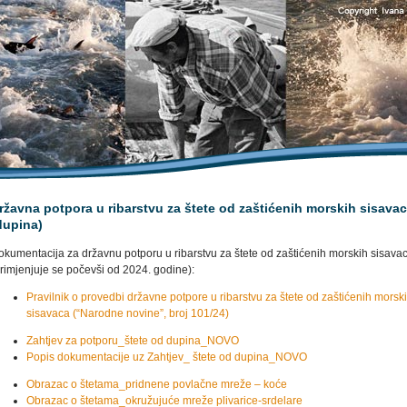
ržavna potpora u ribarstvu za štete od zaštićenih morskih sisava
dupina)
okumentacija za državnu potporu u ribarstvu za štete od zaštićenih morskih sisava
rimjenjuje se počevši od 2024. godine):
Pravilnik o provedbi državne potpore u ribarstvu za štete od zaštićenih morsk
sisavaca (“Narodne novine”, broj 101/24)
Zahtjev za potporu_štete od dupina_NOVO
Popis dokumentacije uz Zahtjev_ štete od dupina_NOVO
Obrazac o štetama_pridnene povlačne mreže – koće
Obrazac o štetama_okružujuće mreže plivarice-srdelare