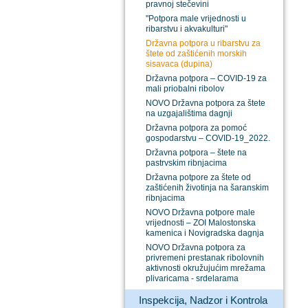
pravnoj stečevini
"Potpora male vrijednosti u
ribarstvu i akvakulturi"
Državna potpora u ribarstvu za
štete od zaštićenih morskih
sisavaca (dupina)
Državna potpora – COVID-19 za
mali priobalni ribolov
NOVO Državna potpora za štete
na uzgajalištima dagnji
Državna potpora za pomoć
gospodarstvu – COVID-19_2022.
Državna potpora – štete na
pastrvskim ribnjacima
Državna potpore za štete od
zaštićenih životinja na šaranskim
ribnjacima
NOVO Državna potpore male
vrijednosti – ZOI Malostonska
kamenica i Novigradska dagnja
NOVO Državna potpora za
privremeni prestanak ribolovnih
aktivnosti okružujućim mrežama
plivaricama - srdelarama
Inspekcija, Nadzor i Kontrola