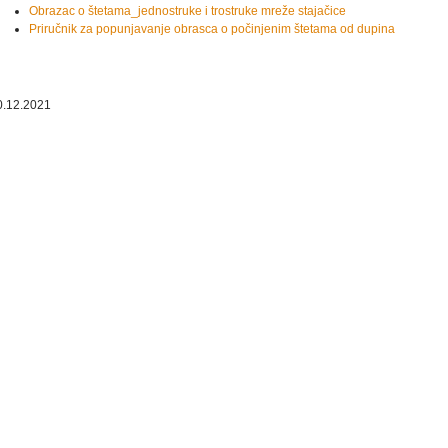
Obrazac o štetama_jednostruke i trostruke mreže stajačice
Priručnik za popunjavanje obrasca o počinjenim štetama od dupina
0.12.2021