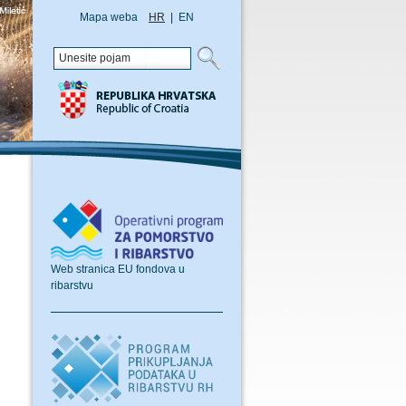
Mapa weba
HR
|
EN
Web stranica EU fondova u
ribarstvu