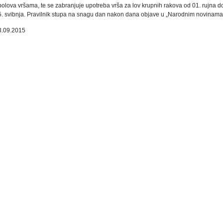
bolova vršama, te se zabranjuje upotreba vrša za lov krupnih rakova od 01. rujna d
5. svibnja. Pravilnik stupa na snagu dan nakon dana objave u „Narodnim novinama
3.09.2015