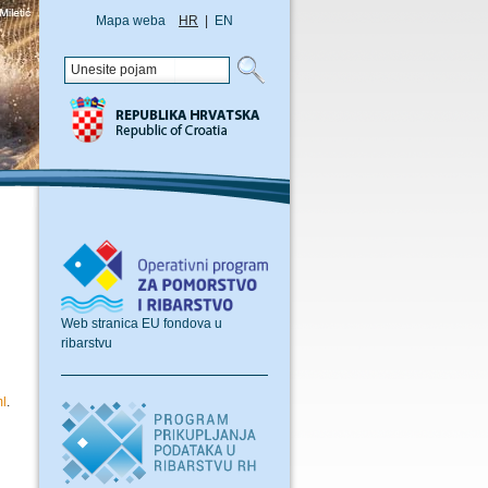
Mapa weba
HR
|
EN
Web stranica EU fondova u
ribarstvu
ml
.