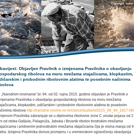
bavijest: Objavljen Pravilnik o izmjenama Pravilnika o obavljanju
ospodarskog ribolova na moru mrežama stajačicama, klopkastim,
dičarskim i probodnim ribolovnim alatima te posebnim načinima
ibolova
„Narodnim novinama“ br. 94. od 02. rujna 2015. godine objavljen je Pravilnik o
zmjenama Pravilnika o obavljanju gospodarskog ribolova na moru mrežama
tajačicama, klopkastim, udičarskim i probodnim ribolovnim alatima te posebnim
ačinima ribolova
http://narodne-novine.nn.hr/clanci/sluzbeni/2015_09_94_1817.ht
zmjenom Pravilnika zabranjuje se u dijelovima ribolovne zone C unutar pojasa od 2
m od otoka Galijula, Palagruža, Jabuka i Brusnik ribolov trostrukim mrežama
tajaćicama i pridnenim jednostrukim mrežama stajaćicama čija je visina manja od 4
etra. Izmjena Pravilnika donosi promjenu i u vremenskom ograničenju obavljanja