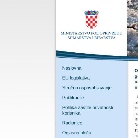
Naslovna
O
g
EU legislativa
u
r
Stručno osposobljavanje
Publikacije
U 
i
Politika zaštite privatnosti
s
korisnika
n
I
Radionice
N
s
Oglasna ploča
m