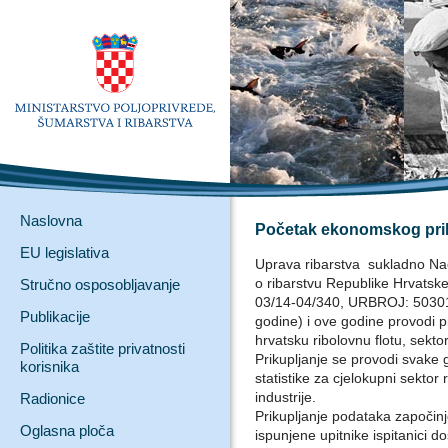
Naslovna
Početak ekonomskog priku
EU legislativa
Uprava ribarstva sukladno Na
o ribarstvu Republike Hrvatsk
Stručno osposobljavanje
03/14-04/340, URBROJ: 50301-
Publikacije
godine) i ove godine provodi 
hrvatsku ribolovnu flotu, sekto
Politika zaštite privatnosti
Prikupljanje se provodi svake 
korisnika
statistike za cjelokupni sektor
industrije.
Radionice
Prikupljanje podataka započin
Oglasna ploča
ispunjene upitnike ispitanici 