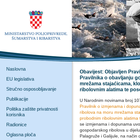
Naslovna
Obavijest: Objavljen Pra
Pravilnika o obavljanju 
EU legislativa
mrežama stajaćicama, klo
Stručno osposobljavanje
ribolovnim alatima te po
Publikacije
U Narodnim novinama broj 107 
Pravilnik o izmjenama i dopun
Politika zaštite privatnosti
ribolova na moru mrežama staj
korisnika
probodnim ribolovnim alatima 
se izmjenama i dopunama uvod
Radionice
gospodarskog ribolova u dijel
Oglasna ploča
Palagruže i Galijule, na način