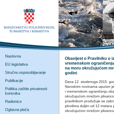
Naslovna
Obavijest o Pravilniku o i
vremenskom ograničenju 
EU legislativa
na moru okružujućom mre
Stručno osposobljavanje
godini
Publikacije
Dana 12. studenoga 2015. god
Narodnim novinama upućen je P
Politika zaštite privatnosti
i vremenskom ograničenju oba
korisnika
okružujućom mrežom plivarico
pravilnikom produžuje se zabr
Radionice
plovilima duljim od 12 metara 
Oglasna ploča
okružujućom mrežom plivarico