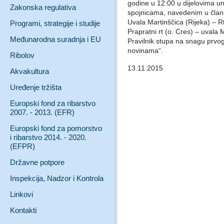
godine u 12:00 u dijelovima 
Zakonska regulativa
spojnicama, navedenim u člank
Uvala Martinščica (Rijeka) – R
Programi, strategije i studije
Prapratni rt (o. Cres) – uvala 
Međunarodna suradnja i EU
Pravilnik stupa na snagu prv
novinama“.
Ribolov
13.11.2015
Akvakultura
Uređenje tržišta
Europski fond za ribarstvo
2007. - 2013. (EFR)
Europski fond za pomorstvo
i ribarstvo 2014. - 2020.
(EFPR)
Državne potpore
Inspekcija, Nadzor i Kontrola
Linkovi
Kontakti