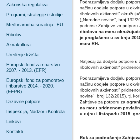
Podrazumijeva dodjelu potpore 
Zakonska regulativa
načinu dodjele potpore u okvir
ribolovnih aktivnosti“ okružu
Programi, strategije i studije
(„Narodne novine“, broj 132/201
Međunarodna suradnja i EU
podnose Zahtjeve za potporu
ribolova na moru okružujuć
Ribolov
je proglašeno u svibnju 201
mora RH.
Akvakultura
Uređenje tržišta
Natječaj za dodjelu potpore u 
Europski fond za ribarstvo
ribolovnih aktivnosti“ pridn
2007. - 2013. (EFR)
Podrazumijeva dodjelu potpore 
Europski fond za pomorstvo
načinu dodjele potpore u okvir
i ribarstvo 2014. - 2020.
ribolovnih aktivnosti“ pridn
(EFPR)
novine“, broj 132/2015), tj. ko
Državne potpore
Zahtjeve za potporu za
ogran
na moru pridnenom povlačn
Inspekcija, Nadzor i Kontrola
u rujnu i listopadu 2015. go
Linkovi
Kontakti
Rok za podnošenje Zahtjeva 