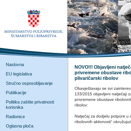
Naslovna
NOVO!!! Objavljeni natječ
privremene obustave ribol
EU legislativa
plivaričarski ribolov
Stručno osposobljavanje
Obavještavaju se svi zaintere
Publikacije
133/2015 objavljeni natječaji 
privremene obustave ribolovnih 
Politika zaštite privatnosti
ribolov:
korisnika
Natječaj za dodjelu potpore u 
Radionice
ribolovnih aktivnosti“ okružu
Oglasna ploča