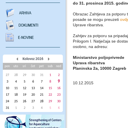
do 31. prosinca 2015. godin
Obrazac Zahtjeva za potporu te
posade se mogu preuzeti
ovdj
Uprave ribarstva.
Zahtjev za potporu sa pripa
Prilogom I. Natječaja se dost
osobno, na adresu:
Ministarstvo poljoprivrede
Kolovoz 2026
Uprava ribarstva
pon
uto
sri
čet
pet
sub
ned
Planinska 2a, 10000 Zagreb
27
28
29
30
31
1
2
9
3
4
5
6
7
8
10.12.2015
10
11
12
13
14
15
16
17
18
19
20
21
22
23
24
25
26
27
28
29
30
31
1
2
3
4
5
6