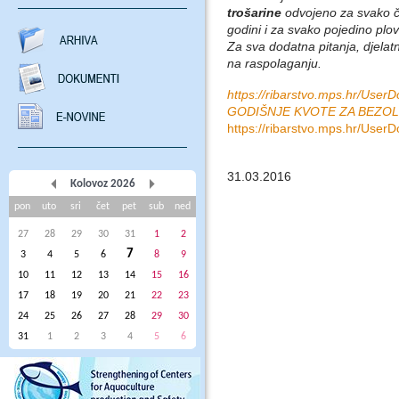
trošarine
odvojeno za svako č
godini i za svako pojedino plovi
Za sva dodatna pitanja, djelat
na raspolaganju.
https://ribarstvo.mps.hr/U
GODIŠNJE KVOTE ZA BEZOL
https://ribarstvo.mps.hr/User
31.03.2016
Kolovoz 2026
pon
uto
sri
čet
pet
sub
ned
27
28
29
30
31
1
2
7
3
4
5
6
8
9
10
11
12
13
14
15
16
17
18
19
20
21
22
23
24
25
26
27
28
29
30
31
1
2
3
4
5
6