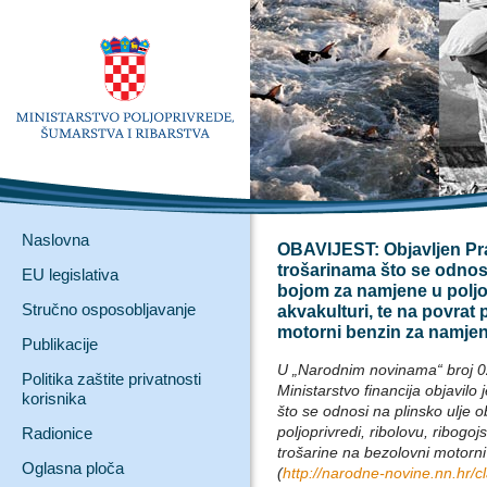
Naslovna
OBAVIJEST: Objavljen Pra
trošarinama što se odnos
EU legislativa
bojom za namjene u poljop
Stručno osposobljavanje
akvakulturi, te na povrat
motorni benzin za namjen
Publikacije
U „Narodnim novinama“ broj 02
Politika zaštite privatnosti
Ministarstvo financija objavilo
korisnika
što se odnosi na plinsko ulje
poljoprivredi, ribolovu, ribogoj
Radionice
trošarine na bezolovni motorn
Oglasna ploča
(
http://narodne-novine.nn.hr/