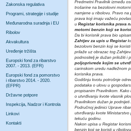
Predmetni Pravilnik između os
Zakonska regulativa
trošarine na bezolovni motorni
namjene u ribolovu. Pravo na p
Programi, strategije i studije
prava koji imaju važeću povlast
Međunarodna suradnja i EU
u
Registar korisnika prava n
motorni benzin koji se koris
Ribolov
Da bi korisnik prava bio upisa
Zahtjev za upis u Registar
k
Akvakultura
bezolovni benzin koji se koris
Uređenje tržišta
prilaže uz obrazac tog Zahtjev
podnositelj je dužan priložiti i 
Europski fond za ribarstvo
poljoprivrede kojim se utvr
2007. - 2013. (EFR)
carinskom uredu nadležnom pr
korisnika prava.
Europski fond za pomorstvo
Godišnju kvotu potrošnje odre
i ribarstvo 2014. - 2020.
podataka o ulovu u gospodarsk
(EFPR)
propisanim Pravilnikom. Kako 
Državne potpore
o utvrđivanju kvote vlasnik pl
Pravilnikom dužan je podnijeti
Inspekcija, Nadzor i Kontrola
Područnoj jedinici Uprave riba
utvrđivanju kvote Ministarstvo 
Linkovi
tekuću godinu.
Kontakti
Nakon upisa u Registar korisn
benzin koji se koristi u ribolo