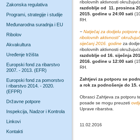
ribolovnih aktivnosti okružuj
Zakonska regulativa
razdoblje od 11. prosinca 20
2015. godine u 24:00 sati
(10
Programi, strategije i studije
RH.
Međunarodna suradnja i EU
−
Natječaj za dodjelu potpore 
Ribolov
ribolovnih aktivnosti“ okružu
siječanj 2016. godine
za dodje
Akvakultura
ribolovnih aktivnosti okružuj
Uređenje tržišta
razdoblje od 16. siječnja 201
2016. godine u 12:00 sati
(15
Europski fond za ribarstvo
RH.
2007. - 2013. (EFR)
Zahtjevi za potporu se pod
Europski fond za pomorstvo
a rok za podnošenje do 15. 
i ribarstvo 2014. - 2020.
(EFPR)
Obrasci Zahtjeva za potporu te 
Državne potpore
posade se mogu preuzeti
ovdj
Uprave ribarstva.
Inspekcija, Nadzor i Kontrola
Linkovi
11.02.2016
Kontakti