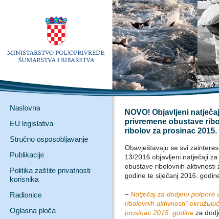
Naslovna
NOVO! Objavljeni natječaj
privremene obustave ribol
EU legislativa
ribolov za prosinac 2015. 
Stručno osposobljavanje
Obavještavaju se svi zaintere
Publikacije
13/2016 objavljeni natječaji z
obustave ribolovnih aktivnosti 
Politika zaštite privatnosti
godine te siječanj 2016. godin
korisnika
−
Natječaj za dodjelu potpore 
Radionice
ribolovnih aktivnosti“ okružu
Oglasna ploča
prosinac 2015. godine
za dodj