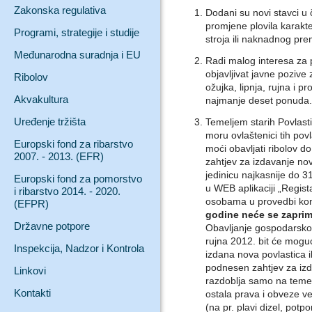
Zakonska regulativa
Dodani su novi stavci u 
promjene plovila karakte
Programi, strategije i studije
stroja ili naknadnog pre
Međunarodna suradnja i EU
Radi malog interesa za 
objavljivat javne pozive
Ribolov
ožujka, lipnja, rujna i p
Akvakultura
najmanje deset ponuda.
Uređenje tržišta
Temeljem starih Povlast
moru ovlaštenici tih pov
Europski fond za ribarstvo
moći obavljati ribolov d
2007. - 2013. (EFR)
zahtjev za izdavanje no
jedinicu najkasnije do 3
Europski fond za pomorstvo
u WEB aplikaciji „Regist
i ribarstvo 2014. - 2020.
osobama u provedbi kon
(EFPR)
godine neće se zaprima
Državne potpore
Obavljanje gospodarskog
rujna 2012. bit će mogu
Inspekcija, Nadzor i Kontrola
izdana nova povlastica il
podnesen zahtjev za izd
Linkovi
razdoblja samo na temelj
Kontakti
ostala prava i obveze v
(na pr. plavi dizel, potpor