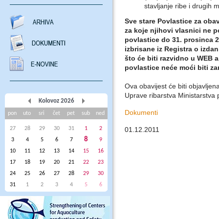
stavljanje ribe i drugih 
Sve stare Povlastice za oba
za koje njihovi vlasnici ne
povlastice do 31. prosinca 20
izbrisane iz Registra o izd
što će biti razvidno u WEB a
povlastice neće moći biti z
Ova obavijest će biti objavlje
Uprave ribarstva Ministarstva p
Kolovoz 2026
Dokumenti
pon
uto
sri
čet
pet
sub
ned
27
28
29
30
31
1
2
01.12.2011
8
3
4
5
6
7
9
10
11
12
13
14
15
16
17
18
19
20
21
22
23
24
25
26
27
28
29
30
31
1
2
3
4
5
6