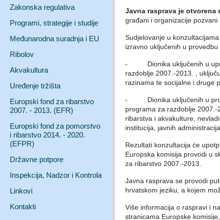
Zakonska regulativa
Javna rasprava je otvorena 
građani i organizacije pozvani u
Programi, strategije i studije
Sudjelovanje u konzultacijama
Međunarodna suradnja i EU
izravno uključenih u provedbu 
Ribolov
- Dionika uključenih u upra
Akvakultura
razdoblje 2007.-2013. , uključu
razinama te socijalne i druge 
Uređenje tržišta
- Dionika uključenih u prove
Europski fond za ribarstvo
programa za razdoblje 2007.-2
2007. - 2013. (EFR)
ribarstva i akvakulture, nevlad
Europski fond za pomorstvo
institucija, javnih administracija
i ribarstvo 2014. - 2020.
(EFPR)
Rezultati konzultacija će upotpu
Europska komisija provodi u 
Državne potpore
za ribarstvo 2007.-2013.
Inspekcija, Nadzor i Kontrola
Javna rasprava se provodi pute
hrvatskom jeziku, a kojem može
Linkovi
Kontakti
Više informacija o raspravi i 
stranicama Europske komisije, 