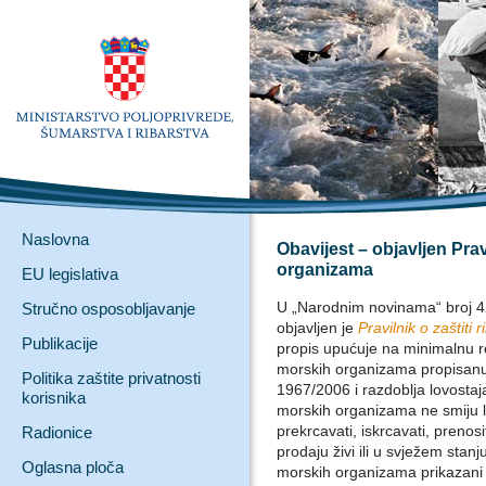
Naslovna
Obavijest – objavljen Pravi
organizama
EU legislativa
U „Narodnim novinama“ broj 4
Stručno osposobljavanje
objavljen je
Pravilnik o zaštiti
Publikacije
propis upućuje na minimalnu re
morskih organizama propisanu 
Politika zaštite privatnosti
1967/2006 i razdoblja lovostaja
korisnika
morskih organizama ne smiju lov
prekrcavati, iskrcavati, prenositi
Radionice
prodaju živi ili u svježem stanj
Oglasna ploča
morskih organizama prikazani s