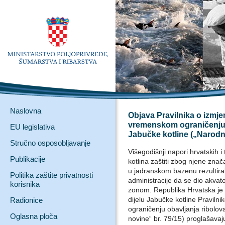
Naslovna
Objava Pravilnika o izmje
vremenskom ograničenju 
EU legislativa
Jabučke kotline („Narodne
Stručno osposobljavanje
Višegodišnji napori hrvatskih 
Publikacije
kotlina zaštiti zbog njene zna
u jadranskom bazenu rezultiral
Politika zaštite privatnosti
administracije da se dio akvato
korisnika
zonom. Republika Hrvatska je
dijelu Jabučke kotline Pravil
Radionice
ograničenju obavljanja ribolo
Oglasna ploča
novine“ br. 79/15) proglašava