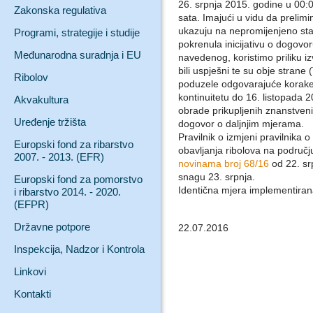
26. srpnja 2015. godine u 00:0
Zakonska regulativa
sata. Imajući u vidu da prelimi
ukazuju na nepromijenjeno sta
Programi, strategije i studije
pokrenula inicijativu o dogovo
Međunarodna suradnja i EU
navedenog, koristimo priliku izv
bili uspješni te su obje strane
Ribolov
poduzele odgovarajuće korake 
kontinuitetu do 16. listopada 2
Akvakultura
obrade prikupljenih znanstveni
Uređenje tržišta
dogovor o daljnjim mjerama.
Pravilnik o izmjeni pravilnika
Europski fond za ribarstvo
obavljanja ribolova na područj
2007. - 2013. (EFR)
novinama broj 68/16
od 22. sr
snagu 23. srpnja.
Europski fond za pomorstvo
Identična mjera implementirana 
i ribarstvo 2014. - 2020.
(EFPR)
Državne potpore
22.07.2016
Inspekcija, Nadzor i Kontrola
Linkovi
Kontakti