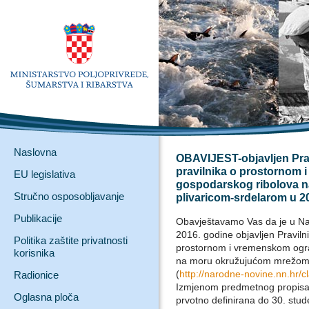
Naslovna
OBAVIJEST-objavljen Pra
pravilnika o prostornom 
EU legislativa
gospodarskog ribolova 
Stručno osposobljavanje
plivaricom-srdelarom u 2
Publikacije
Obavještavamo Vas da je u Na
2016. godine objavljen Pravil
Politika zaštite privatnosti
prostornom i vremenskom ogra
korisnika
na moru okružujućom mrežom p
(
http://narodne-novine.nn.hr/
Radionice
Izmjenom predmetnog propisa 
Oglasna ploča
prvotno definirana do 30. stu