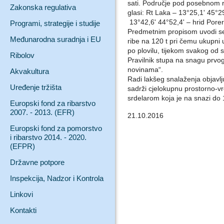
sati. Područje pod posebnom re
Zakonska regulativa
glasi: Rt Laka – 13°25,1' 45°29
13°42,6' 44°52,4' – hrid Pore
Programi, strategije i studije
Predmetnim propisom uvodi se
Međunarodna suradnja i EU
ribe na 120 t pri čemu ukupni u
po plovilu, tijekom svakog od 
Ribolov
Pravilnik stupa na snagu prv
novinama“.
Akvakultura
Radi lakšeg snalaženja objav
Uređenje tržišta
sadrži cjelokupnu prostorno-v
srdelarom koja je na snazi do 
Europski fond za ribarstvo
2007. - 2013. (EFR)
21.10.2016
Europski fond za pomorstvo
i ribarstvo 2014. - 2020.
(EFPR)
Državne potpore
Inspekcija, Nadzor i Kontrola
Linkovi
Kontakti