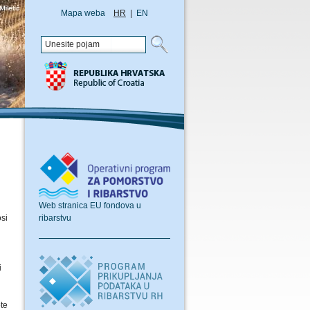
Mapa weba
HR
|
EN
Web stranica EU fondova u
ribarstvu
osi
i
ote