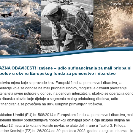
AŽNA OBAVIJEST! Izmjene – udio sufinanciranja za mali priobalni
ibolov u okviru Europskog fonda za pomorstvo i ribarstvo
okviru mjera koje se provode kroz Europski fond za pomorstvo i ribarstvo, za
eracije koje se odnose na mali priobalni ribolov, moguće je ostvariti povećanje
tenziteta javne potpore u odnosu na osnovni intenzitet, tj. ukoliko se operacija odn
 ribarsko plovilo koje djeluje u segmentu malog priobalnog ribolova, udio
ufinanciranja se povećava na 80% ukupnih prihvatljivih troškova.
ukladno Uredbi (EU) br. 508/2014 o Europskom fondu za pomorstvo i ribarstvo, mal
iobalni ribolov podrazumijeva ribolov koji obavljaju plovila čija ukupna duljina ne
elazi 12 metara te koja ne koriste povlačne alate definirane u Tablici 3. Priloga I.
edbe Komisije (EZ) br. 26/2004 od 30. prosinca 2003. godine o registru ribarske fl