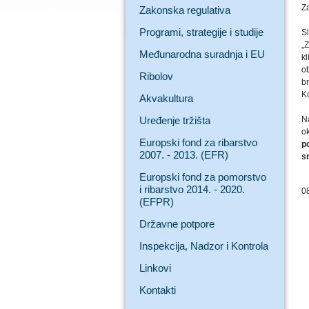
Z
Zakonska regulativa
Programi, strategije i studije
Sl
„Z
Međunarodna suradnja i EU
kl
o
Ribolov
b
K
Akvakultura
Uređenje tržišta
N
o
Europski fond za ribarstvo
p
2007. - 2013. (EFR)
s
Europski fond za pomorstvo
i ribarstvo 2014. - 2020.
0
(EFPR)
Državne potpore
Inspekcija, Nadzor i Kontrola
Linkovi
Kontakti