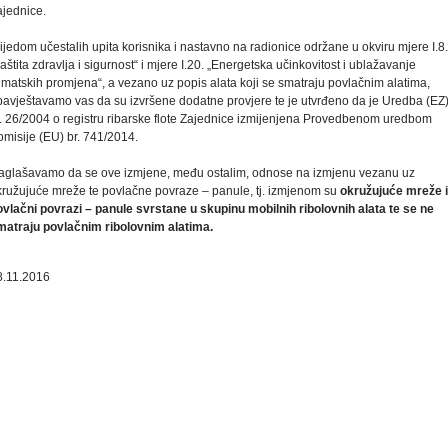
ajednice.
ijedom učestalih upita korisnika i nastavno na radionice održane u okviru mjere I.8.
aštita zdravlja i sigurnost“ i mjere I.20. „Energetska učinkovitost i ublažavanje
imatskih promjena“, a vezano uz popis alata koji se smatraju povlačnim alatima,
bavještavamo vas da su izvršene dodatne provjere te je utvrđeno da je Uredba (EZ
r. 26/2004 o registru ribarske flote Zajednice izmijenjena Provedbenom uredbom
omisije (EU) br. 741/2014.
aglašavamo da se ove izmjene, među ostalim, odnose na izmjenu vezanu uz
kružujuće mreže te povlačne povraze – panule, tj. izmjenom su
okružujuće mreže 
ovlačni povrazi – panule svrstane u skupinu mobilnih ribolovnih alata te se ne
matraju povlačnim ribolovnim alatima.
8.11.2016