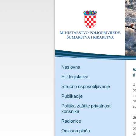
Naslovna
V
r
EU legislativa
U 
Stručno osposobljavanje
op
Publikacije
in
na
Politika zaštite privatnosti
s
korisnika
S
Radionice
pr
pr
Oglasna ploča
Ur