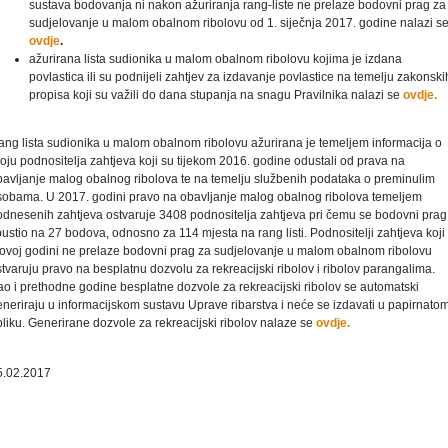
sustava bodovanja ni nakon ažuriranja rang-liste ne prelaze bodovni prag za
sudjelovanje u malom obalnom ribolovu od 1. siječnja 2017. godine nalazi s
ovdje
.
ažurirana lista sudionika u malom obalnom ribolovu kojima je izdana
povlastica ili su podnijeli zahtjev za izdavanje povlastice na temelju zakonski
propisa koji su važili do dana stupanja na snagu Pravilnika nalazi se
ovdje.
ang lista sudionika u malom obalnom ribolovu ažurirana je temeljem informacija o
oju podnositelja zahtjeva koji su tijekom 2016. godine odustali od prava na
bavljanje malog obalnog ribolova te na temelju službenih podataka o preminulim
sobama. U 2017. godini pravo na obavljanje malog obalnog ribolova temeljem
odnesenih zahtjeva ostvaruje 3408 podnositelja zahtjeva pri čemu se bodovni prag
ustio na 27 bodova, odnosno za 114 mjesta na rang listi. Podnositelji zahtjeva koji 
 ovoj godini ne prelaze bodovni prag za sudjelovanje u malom obalnom ribolovu
tvaruju pravo na besplatnu dozvolu za rekreacijski ribolov i ribolov parangalima.
ao i prethodne godine besplatne dozvole za rekreacijski ribolov se automatski
neriraju u informacijskom sustavu Uprave ribarstva i neće se izdavati u papirnato
liku. Generirane dozvole za rekreacijski ribolov nalaze se
ovdje.
5.02.2017