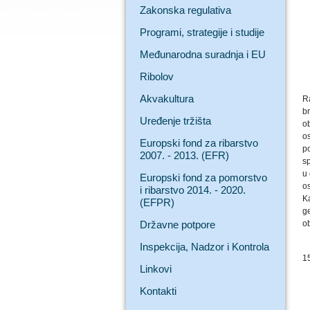
Zakonska regulativa
Programi, strategije i studije
Međunarodna suradnja i EU
Ribolov
Akvakultura
R
br
Uređenje tržišta
o
o
Europski fond za ribarstvo
p
2007. - 2013. (EFR)
sp
u
Europski fond za pomorstvo
os
i ribarstvo 2014. - 2020.
K
(EFPR)
ge
Državne potpore
ob
Inspekcija, Nadzor i Kontrola
1
Linkovi
Kontakti