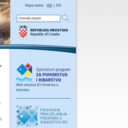
Mapa weba
HR
|
EN
u
Web stranica EU fondova u
ribarstvu
i
5,