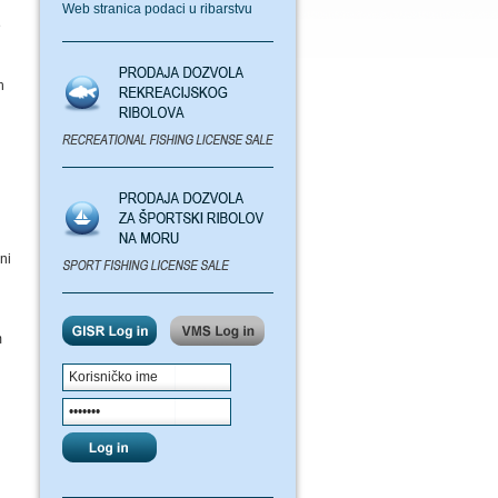
Web stranica podaci u ribarstvu
e
h
ni
m