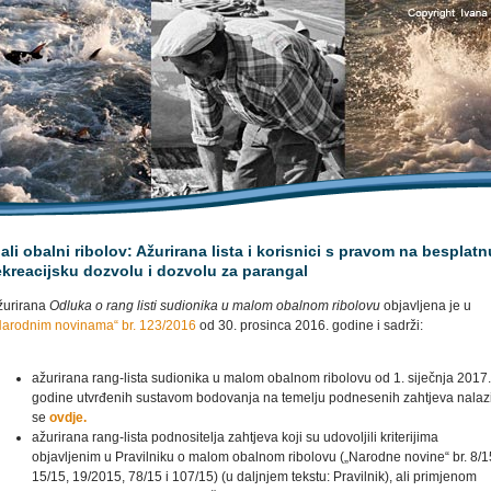
ali obalni ribolov: Ažurirana lista i korisnici s pravom na besplatn
ekreacijsku dozvolu i dozvolu za parangal
žurirana
Odluka o rang listi sudionika u malom obalnom ribolovu
objavljena je u
Narodnim novinama“ br. 123/2016
od 30. prosinca 2016. godine i sadrži:
ažurirana rang-lista sudionika u malom obalnom ribolovu od 1. siječnja 2017.
godine utvrđenih sustavom bodovanja na temelju podnesenih zahtjeva nalaz
se
ovdje.
ažurirana rang-lista podnositelja zahtjeva koji su udovoljili kriterijima
objavljenim u Pravilniku o malom obalnom ribolovu („Narodne novine“ br. 8/1
15/15, 19/2015, 78/15 i 107/15) (u daljnjem tekstu: Pravilnik), ali primjenom