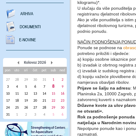
kilogramu)*.
U slučaju da više ponuditelja p
registriranu djelatnost ribolov
Ako je više ponuditelja s isti
djelatnost ribolovnog turizma, p
podnio ponudu.
NAČIN PODNOŠENJA PONU
Ponude se podnose na
obras
potrebno priložiti i sljedeće:
a) kopiju osobne iskaznice ponu
Kolovoz 2026
b) izvadak iz obrtnog registra z
c) izvadak iz sudskog registra
pon
uto
sri
čet
pet
sub
ned
d) kopiju važeće plovidbene doz
27
28
29
30
31
1
2
namjerava obavljati ribolov.
8
3
4
5
6
7
9
Prijave se šalju na adresu
: 
Planinska 2a, 10000 Zagreb, 
10
11
12
13
14
15
16
zatvorenoj kuverti s naznako
17
18
19
20
21
22
23
Državne kvote za ulov plavo
24
25
26
27
28
29
30
ne otvarati«.
31
1
2
3
4
5
6
Rok za podnošenje ponuda j
natječaja u Narodnim novin
Nepotpune ponude kao i ponu
razmatrati.