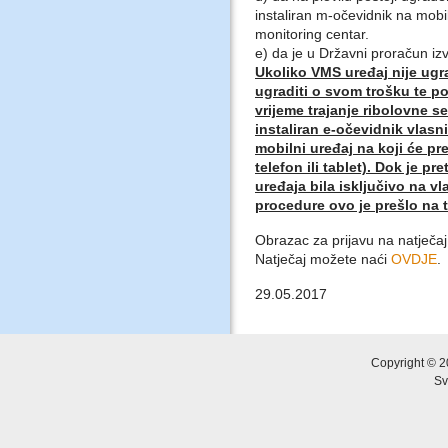
instaliran m-očevidnik na mobi
monitoring centar.
e) da je u Državni proračun iz
Ukoliko VMS uređaj nije ugra
ugraditi o svom trošku te po
vrijeme trajanje ribolovne s
instaliran e-očevidnik vlasn
mobilni uređaj na koji će pr
telefon ili tablet). Dok je 
uređaja bila isključivo na vl
procedure ovo je prešlo na t
Obrazac za prijavu na natječa
Natječaj možete naći
OVDJE
.
29.05.2017
Copyright © 2
Sv