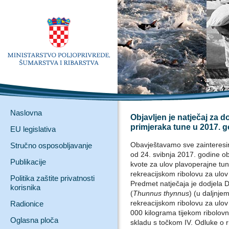
Naslovna
Objavljen je natječaj za d
primjeraka tune u 2017. g
EU legislativa
Obavještavamo sve zainteresi
Stručno osposobljavanje
od 24. svibnja 2017. godine ob
Publikacije
kvote za ulov plavoperajne tun
rekreacijskom ribolovu za ulov 
Politika zaštite privatnosti
Predmet natječaja je dodjela 
korisnika
(
Thunnus thynnus
) (u daljnje
rekreacijskom ribolovu za ulov 
Radionice
000 kilograma tijekom ribolovn
Oglasna ploča
skladu s točkom IV. Odluke o r