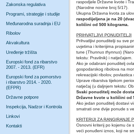
raspodjele Državne kvote i Tra
Zakonska regulativa
(Narodne novine broj 5/17).
Ukupna Državna kvota za ulov 
Programi, strategije i studije
raspodijeljena je na 20 (dva
Međunarodna suradnja i EU
količini od 500 kilograma.
Ribolov
PRIHVATLJIVI PONUDITELJI
Prihvatljivi ponuditelji su sve 
Akvakultura
uvjetima i kriterijima propisan
Uređenje tržišta
tune (
Thunnus thynnus
) (Naro
tekstu: Pravilnik) i natječajem.
Europski fond za ribarstvo
Ako je odabrani ponuditelj ovla
2007. - 2013. (EFR)
gospodarskog ribolova na moru 
rekreacijski ribolov, povlastic
Europski fond za pomorstvo
Uprave ribarstva tijekom peri
i ribarstvo 2014. - 2020.
natječaj (u daljnjem tekstu: Ob
(EFPR)
Svaki ponuditelj može dostav
Državne potpore
Državne kvote u količini od 
Ako jedan ponuditelj dostavi vi
Inspekcija, Nadzor i Kontrola
smatrati one dvije ponude s v
Linkovi
KRITERIJI ZA RANGIRANJE
Osnovni kriterij po kojemu će se
Kontakti
veći ponuđeni iznos, koji ne sm