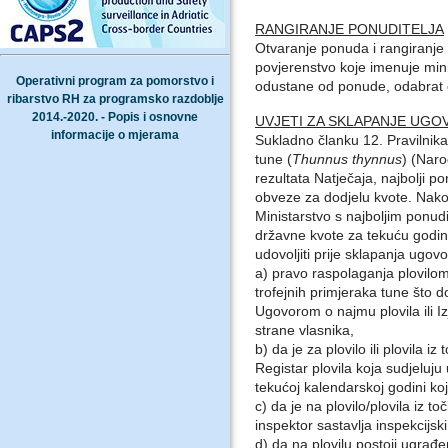
RANGIRANJE PONUDITELJA
Otvaranje ponuda i rangiranje n
povjerenstvo koje imenuje mini
Operativni program za pomorstvo i
odustane od ponude, odabrat će
ribarstvo RH za programsko razdoblje
2014.-2020. - Popis i osnovne
UVJETI ZA SKLAPANJE UGO
informacije o mjerama
Sukladno članku 12. Pravilnika
tune (
Thunnus thynnus
) (Naro
rezultata Natječaja, najbolji p
obveze za dodjelu kvote. Nak
Ministarstvo s najboljim ponud
državne kvote za tekuću godinu.
udovoljiti prije sklapanja ugovo
a) pravo raspolaganja plovilom/
trofejnih primjeraka tune što 
Ugovorom o najmu plovila ili Iz
strane vlasnika,
b) da je za plovilo ili plovila 
Registar plovila koja sudjeluju
tekućoj kalendarskoj godini ko
c) da je na plovilo/plovila iz 
inspektor sastavlja inspekcijski
d) da na plovilu postoji ugrađ