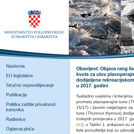
Naslovna
Obavijest: Objava rang li
kvote za ulov plavoperaj
EU legislativa
dodijeljene rekreacijskom
Stručno osposobljavanje
u 2017. godini
Publikacije
Sukladno uvjetima i kriterijima
prometu plavoperajne tune (
T
Politika zaštite privatnosti
15/17) i Javnim natječajem za
korisnika
tune (
Thunnus thynnus
) dodij
trofejnih primjeraka u 2017. go
Radionice
dio
), u Tablici 1. prikazani su r
Oglasna ploča
liste ponuditelja koji su udovolj