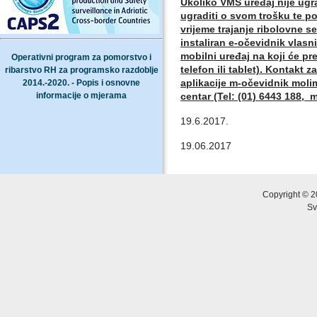
Ukoliko VMS uređaj nije ugra
ugraditi o svom trošku te po
vrijeme trajanje ribolovne s
instaliran e-očevidnik vlasn
mobilni uređaj na koji će pr
Operativni program za pomorstvo i
telefon ili tablet). Kontakt
ribarstvo RH za programsko razdoblje
aplikacije m-očevidnik moli
2014.-2020. - Popis i osnovne
informacije o mjerama
centar (Tel: (01) 6443 188, 
19.6.2017.
19.06.2017
Copyright © 2
Sv