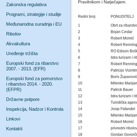
Pravilnikom i Natječajem.
Zakonska regulativa
Programi, strategije i studije
Redni broj
PONUDITELJ
Međunarodna suradnja i EU
1
Obrt za ribarstv
2
Bojan Cestar
Ribolov
3
Robert Momić
Akvakultura
4
Robert Renning
5
RO Edison Boš
Uređenje tržišta
6
Istra turizam i r
Europski fond za ribarstvo
7
Robert Renning
2007. - 2013. (EFR)
8
Patricijo Vizinti
9
Boris Županovi
Europski fond za pomorstvo
10
Milenko Marija
i ribarstvo 2014. - 2020.
(EFPR)
11
Patrick Bauer
12
Istra turizam i r
Državne potpore
13
Turistička agenc
Inspekcija, Nadzor i Kontrola
14
Josip Fafanđel
15
Milenko Marija
Linkovi
16
Robert Momić
Kontakti
17
privredni ribolo
18
Gordan Govorči