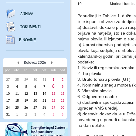
19
Marina Hramina
Ponuditelji iz Tablice 1. dužn
liste ispuniti obveze za dodjelu
a) dostaviti dokaz o pravu ras
prijave na natječaj što se do
najmu plovila ili Izjavom o sugl
b) Upravi ribarstva podnijeti za
plovila koja sudjeluju u ribolov
kalendarskoj godini pri čemu j
podatke:
Kolovoz 2026
1. Naziv ili registarsku oznaka 
pon
uto
sri
čet
pet
sub
ned
2. Tip plovila
3. Bruto tonažu plovila (GT)
27
28
29
30
31
1
2
4. Nominalnu snagu motora (
8
3
4
5
6
7
9
5. Vlasnika plovila
10
11
12
13
14
15
16
6. Odgovorne osobe
17
18
19
20
21
22
23
c) dostaviti inspekcijski zapisn
ugrađen VMS uređaj,
24
25
26
27
28
29
30
d) dostaviti dokaz da je u Drž
31
1
2
3
4
5
6
navedenog u ponudi u kunskoj
na dan uplate.