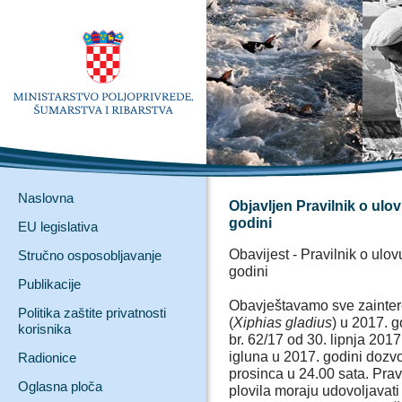
Naslovna
Objavljen Pravilnik o ulov
godini
EU legislativa
Obavijest - Pravilnik o ulov
Stručno osposobljavanje
godini
Publikacije
Obavještavamo sve zaintere
Politika zaštite privatnosti
(
Xiphias gladius
) u 2017. 
korisnika
br. 62/17 od 30. lipnja 2017
igluna u 2017. godini dozvol
Radionice
prosinca u 24.00 sata. Prav
Oglasna ploča
plovila moraju udovoljavati 