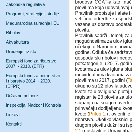
brodova ICCAT-a kao i nači
Zakonska regulativa
plovilima koja udovoljava
Pravilnik propisuje i alate
Programi, strategije i studije
veličinu, odredbe za športsk
Međunarodna suradnja i EU
vezane uz dostavu podataka
plovila.
Ribolov
Pravilnik sadrži i temelj z
mogućnostima za ulov iglun
Akvakultura
očekuje u Narodnim novinam
Uređenje tržišta
godine. Odluka će sadržava
gospodarski ribolov i negos
Europski fond za ribarstvo
potkategorije u 2017. godini
2007. - 2013. (EFR)
kvotama za ulov igluna plu
individualnima kvotama za 
Europski fond za pomorstvo
plovilima u 2017. godini (
Ta
i ribarstvo 2014. - 2020.
ukupno su 22 plovila udovol
(EFPR)
kvote za ulov igluna pluta
Državne potpore
registar, te 23 plovila za 
stupanju na snagu navedene
Inspekcija, Nadzor i Kontrola
prihvaćaju dodijeljenu kvot
kvote (
Prilog 1
.) , ovjeriti 
Linkovi
ribarstva. Ukoliko vlasnici 
Kontakti
drugom plovilu dužni su ispu
2
.) i dostaviti je Upravi rib