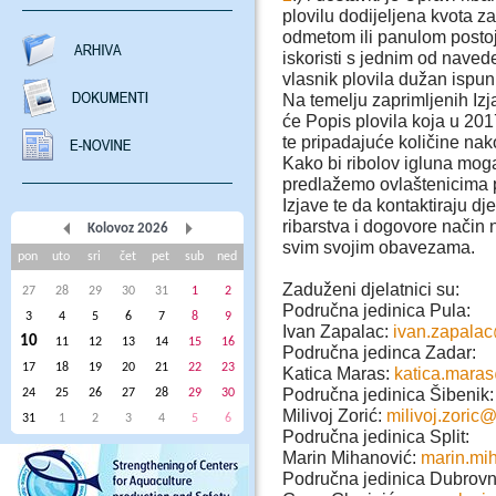
plovilu dodijeljena kvota za
odmetom ili panulom postoj
iskoristi s jednim od navede
vlasnik plovila dužan ispuni
Na temelju zaprimljenih Izj
će Popis plovila koja u 201
te pripadajuće količine na
Kako bi ribolov igluna mog
predlažemo ovlaštenicima po
Izjave te da kontaktiraju d
ribarstva i dogovore način 
Kolovoz 2026
svim svojim obavezama.
pon
uto
sri
čet
pet
sub
ned
Zaduženi djelatnici su:
27
28
29
30
31
1
2
Područna jedinica Pula:
3
4
5
6
7
8
9
Ivan Zapalac:
ivan.zapala
10
11
12
13
14
15
16
Područna jedinca Zadar:
17
18
19
20
21
22
23
Katica Maras:
katica.mara
Područna jedinica Šibenik:
24
25
26
27
28
29
30
Milivoj Zorić:
milivoj.zoric
31
1
2
3
4
5
6
Područna jedinica Split:
Marin Mihanović:
marin.mi
Područna jedinica Dubrovn