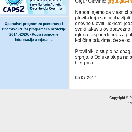
Grgur Glavinić:
grgur.glav
Napominjemo da vlasnici pl
plovila koja smiju obavljati
dnevno uloviti i iskrcati je
Operativni program za pomorstvo i
svaki takav ulov obavezno m
ribarstvo RH za programsko razdoblje
igluna raspoređenog za pril
2014.-2020. - Popis i osnovne
informacije o mjerama
količina oduzimat će se od 
Pravilnik je stupio na sna
srpnja, a Odluka stupa na
6. srpnja.
05.07.2017
Copyright © 2
Sv