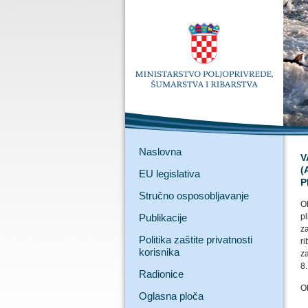
Naslovna
V
(
EU legislativa
P
Stručno osposobljavanje
O
Publikacije
p
z
Politika zaštite privatnosti
r
korisnika
za
8.
Radionice
O
Oglasna ploča