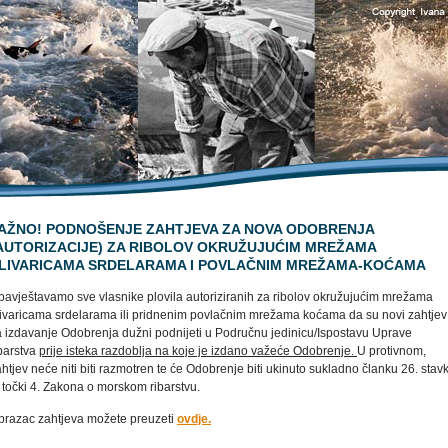
AŽNO! PODNOŠENJE ZAHTJEVA ZA NOVA ODOBRENJA
AUTORIZACIJE) ZA RIBOLOV OKRUŽUJUĆIM MREŽAMA
LIVARICAMA SRDELARAMA I POVLAČNIM MREŽAMA-KOĆAMA
bavještavamo sve vlasnike plovila autoriziranih za ribolov okružujućim mrežama
livaricama srdelarama ili pridnenim povlačnim mrežama koćama da su novi zahtjev
a izdavanje Odobrenja dužni podnijeti u Područnu jedinicu/Ispostavu Uprave
ibarstva
prije isteka razdoblja na koje je izdano važeće Odobrenje.
U protivnom,
htjev neće niti biti razmotren te će Odobrenje biti ukinuto sukladno članku 26. stav
 točki 4. Zakona o morskom ribarstvu.
brazac zahtjeva možete preuzeti
ovdje.