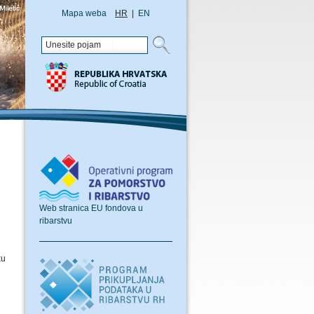
Mapa weba
HR
|
EN
Web stranica EU fondova u
ribarstvu
ku