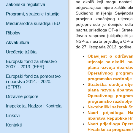
na okoliš koji mogu nastat
Zakonska regulativa
odgovarajuće mjere zaštite oko
Sukladno mišljenju Savjetod
Programi, strategije i studije
procjenu značajnog utjecaj
Međunarodna suradnja i EU
poljoprivrede je donijelo od
nacrta prijedloga OP-a i Strat
Ribolov
Javna rasprava (uključujući ja
NSP-a, nacrta prijedloga OP-a 
Akvakultura
do 27. listopada 2013. godine.
Uređenje tržišta
Obavijest o održavan
Europski fond za ribarstvo
utjecaja na okoliš, n
2007. - 2013. (EFR)
plana razvoja ribarstv
Operativnog program
Europski fond za pomorstvo
programsko razdoblje 
i ribarstvo 2014. - 2020.
Strateška studija ut
(EFPR)
plana razvoja ribarstv
Operativnog program
Državne potpore
programsko razdoblje 
Inspekcija, Nadzor i Kontrola
Ne-tehnički sažetak St
Nacrt prijedloga N
Linkovi
ribarstva Republike H
Nacrt prijedloga Oper
Kontakti
Hrvatske za programsk