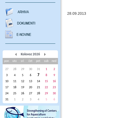
28.09.2013
Kolovoz 2026
pon
uto
sri
čet
pet
sub
ned
27
28
29
30
31
1
2
7
3
4
5
6
8
9
10
11
12
13
14
15
16
17
18
19
20
21
22
23
24
25
26
27
28
29
30
31
1
2
3
4
5
6