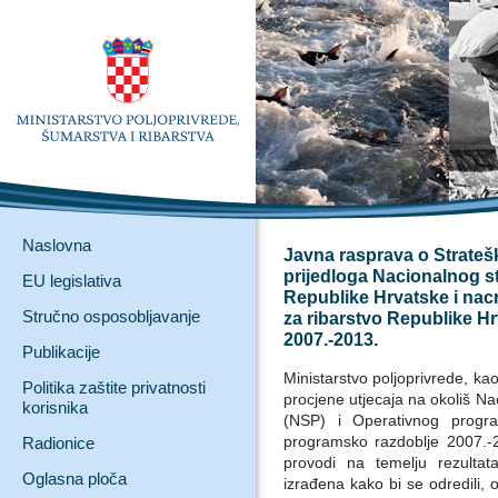
Naslovna
Javna rasprava o Strateško
prijedloga Nacionalnog st
EU legislativa
Republike Hrvatske i nac
Stručno osposobljavanje
za ribarstvo Republike H
2007.-2013.
Publikacije
Ministarstvo poljoprivrede, ka
Politika zaštite privatnosti
procjene utjecaja na okoliš Na
korisnika
(NSP) i Operativnog progr
programsko razdoblje 2007.-
Radionice
provodi na temelju rezultat
Oglasna ploča
izrađena kako bi se odredili, op