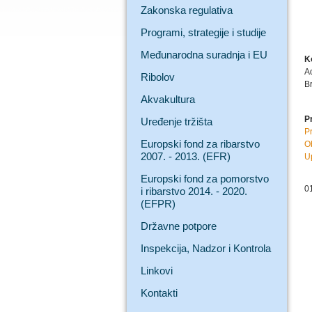
Zakonska regulativa
Programi, strategije i studije
Međunarodna suradnja i EU
K
A
Ribolov
B
Akvakultura
Pr
Uređenje tržišta
P
Europski fond za ribarstvo
O
2007. - 2013. (EFR)
U
Europski fond za pomorstvo
0
i ribarstvo 2014. - 2020.
(EFPR)
Državne potpore
Inspekcija, Nadzor i Kontrola
Linkovi
Kontakti