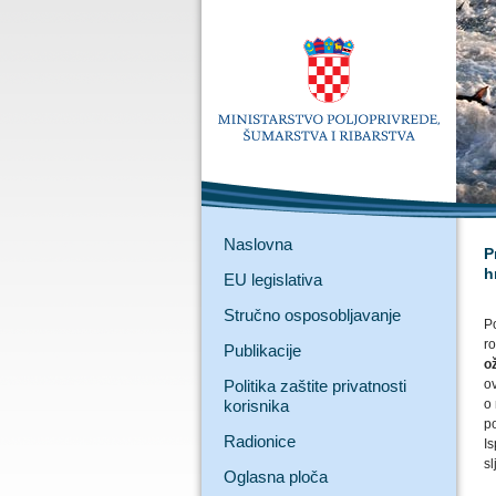
Naslovna
P
h
EU legislativa
Stručno osposobljavanje
P
r
Publikacije
o
Politika zaštite privatnosti
ov
korisnika
o
p
Radionice
Is
sl
Oglasna ploča