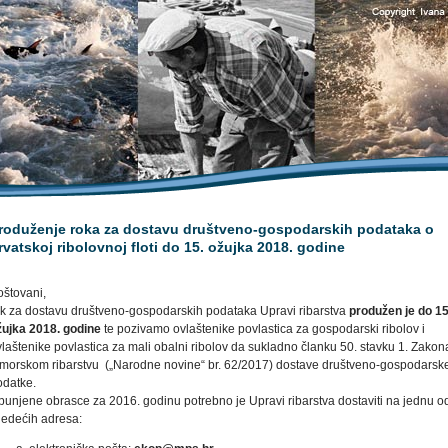
roduženje roka za dostavu društveno-gospodarskih podataka o
rvatskoj ribolovnoj floti do 15. ožujka 2018. godine
oštovani,
ok za dostavu društveno-gospodarskih podataka Upravi ribarstva
produžen je do 15
žujka 2018. godine
te pozivamo ovlaštenike povlastica za gospodarski ribolov i
laštenike povlastica za mali obalni ribolov da sukladno članku 50. stavku 1. Zakon
 morskom ribarstvu („Narodne novine“ br. 62/2017) dostave društveno-gospodarsk
odatke.
punjene obrasce za 2016. godinu potrebno je Upravi ribarstva dostaviti na jednu o
jedećih adresa: