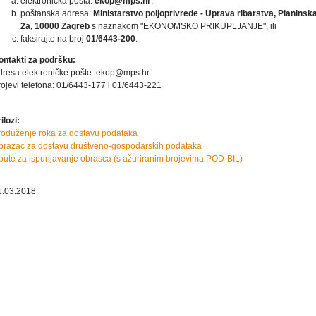
elektronička pošta:
ekop@mps.hr
,
poštanska adresa:
Ministarstvo poljoprivrede - Uprava ribarstva, Planinsk
2a, 10000 Zagreb
s naznakom "EKONOMSKO PRIKUPLJANJE", ili
faksirajte na broj
01/6443-200
.
ontakti za podršku:
dresa elektroničke pošte: ekop@mps.hr
rojevi telefona: 01/6443-177 i 01/6443-221
ilozi:
roduženje roka za dostavu podataka
brazac za dostavu društveno-gospodarskih podataka
pute za ispunjavanje obrasca (s ažuriranim brojevima POD-BIL)
1.03.2018