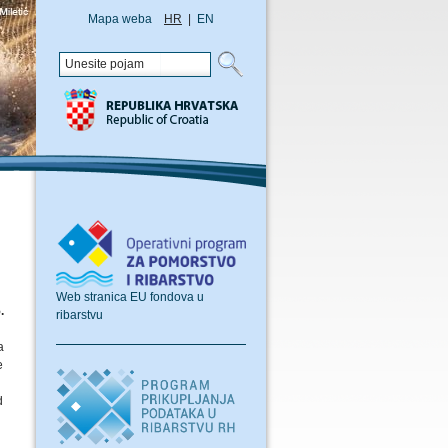
Mapa weba
HR
|
EN
Web stranica EU fondova u
.
ribarstvu
a
e
d