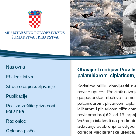
Naslovna
Obavijest o objavi Pravi
palamidarom, ciplaricom, 
EU legislativa
Koristimo priliku obavijestiti 
Stručno osposobljavanje
novine upućen Pravilnik o izmj
Publikacije
gospodarskog ribolova na mor
palamidarom, plivaricom ciplar
Politika zaštite privatnosti
igličarom i plivaricom oližnico
korisnika
novinama broj 62. od 13. srpn
Važno je istaknuti da predmetn
Radionice
izdavanje odobrenja te odgodi
Oglasna ploča
odredbi Mediteranske uredbe, 