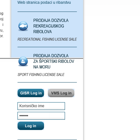
Web stranica podaci u ribarstvu
og
oj
 i
u,
r.