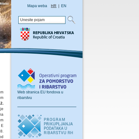
Mapa weba
HR
|
EN
Web stranica EU fondova u
om
ribarstvu
om
2.
je
na
im
 E
8.
od