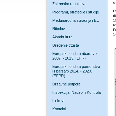
sp
Zakonska regulativa
O
Programi, strategije i studije
r
Međunarodna suradnja i EU
1
r
Ribolov
P
14
Akvakultura
Uređenje tržišta
Europski fond za ribarstvo
2007. - 2013. (EFR)
Europski fond za pomorstvo
i ribarstvo 2014. - 2020.
(EFPR)
Državne potpore
Inspekcija, Nadzor i Kontrola
Linkovi
Kontakti