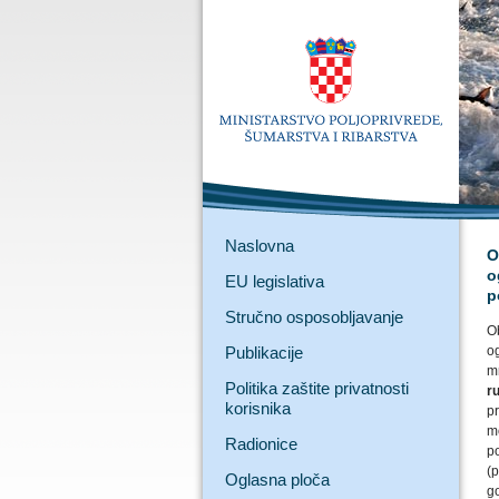
Naslovna
O
o
EU legislativa
p
Stručno osposobljavanje
O
Publikacije
o
m
Politika zaštite privatnosti
r
korisnika
p
m
Radionice
p
(
Oglasna ploča
g