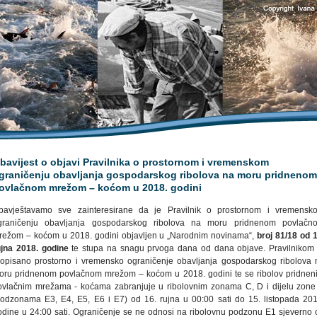
bavijest o objavi Pravilnika o prostornom i vremenskom
graničenju obavljanja gospodarskog ribolova na moru pridnenom
ovlačnom mrežom – koćom u 2018. godini
bavještavamo sve zainteresirane da je Pravilnik o prostornom i vremensk
graničenju obavljanja gospodarskog ribolova na moru pridnenom povlačn
režom – koćom u 2018. godini objavljen u „Narodnim novinama“,
broj 81/18 od 1
ujna 2018. godine
te stupa na snagu prvoga dana od dana objave. Pravilnikom 
ropisano prostorno i vremensko ograničenje obavljanja gospodarskog ribolova 
oru pridnenom povlačnom mrežom – koćom u 2018. godini te se ribolov pridnen
ovlačnim mrežama - koćama zabranjuje u ribolovnim zonama C, D i dijelu zone
podzonama E3, E4, E5, E6 i E7) od 16. rujna u 00:00 sati do 15. listopada 201
odine u 24:00 sati. Ograničenje se ne odnosi na ribolovnu podzonu E1 sjeverno 