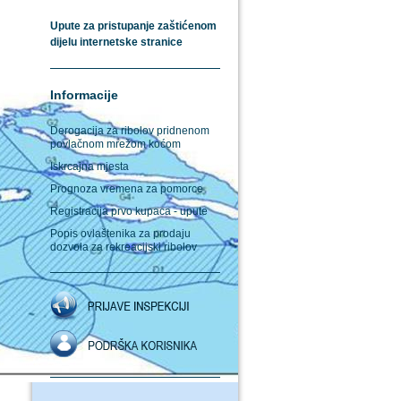
Upute za pristupanje zaštićenom
dijelu internetske stranice
Informacije
Derogacija za ribolov pridnenom
povlačnom mrežom koćom
Iskrcajna mjesta
Prognoza vremena za pomorce
Registracija prvo kupaca - upute
Popis ovlaštenika za prodaju
dozvola za rekreacijski ribolov