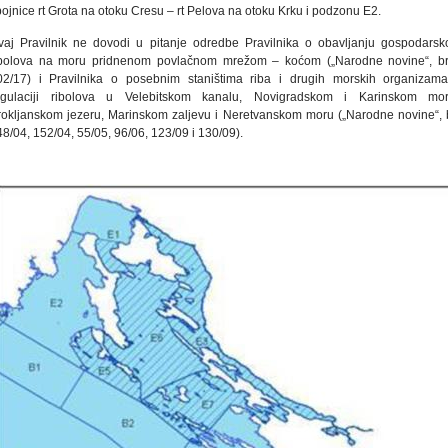
ojnice rt Grota na otoku Cresu – rt Pelova na otoku Krku i podzonu E2.
vaj Pravilnik ne dovodi u pitanje odredbe Pravilnika o obavljanju gospodarsk
ibolova na moru pridnenom povlačnom mrežom – koćom („Narodne novine“, br
02/17) i Pravilnika o posebnim staništima riba i drugih morskih organizama
egulaciji ribolova u Velebitskom kanalu, Novigradskom i Karinskom mor
rokljanskom jezeru, Marinskom zaljevu i Neretvanskom moru („Narodne novine“, b
8/04, 152/04, 55/05, 96/06, 123/09 i 130/09).