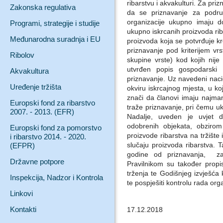
ribarstvu i akvakulturi. Za priz
Zakonska regulativa
da se priznavanje za područ
organizacije ukupno imaju d
Programi, strategije i studije
ukupno iskrcanih proizvoda riba
Međunarodna suradnja i EU
proizvoda koja se potvrđuje k
priznavanje pod kriterijem vrs
Ribolov
skupine vrste) kod kojih nije
utvrđen popis gospodarski
Akvakultura
priznavanje. Uz navedeni nacio
Uređenje tržišta
okviru iskrcajnog mjesta, u k
znači da članovi imaju najma
Europski fond za ribarstvo
traže priznavanje, pri čemu u
2007. - 2013. (EFR)
Nadalje, uveden je uvjet 
odobrenih objekata, obzirom 
Europski fond za pomorstvo
proizvode ribarstva na tržište
i ribarstvo 2014. - 2020.
slučaju proizvoda ribarstva. 
(EFPR)
godine od priznavanja, za
Državne potpore
Pravilnikom su također propi
trženja te Godišnjeg izvješća 
Inspekcija, Nadzor i Kontrola
te pospješiti kontrolu rada org
Linkovi
Kontakti
17.12.2018