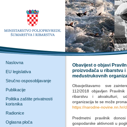
Naslovna
Obavijest o objavi Pravil
proizvođača u ribarstvu i 
EU legislativa
međustrukovnih organiza
Stručno osposobljavanje
Obavještavamo sve zainter
Publikacije
112/2018 objavljen Pravilnik
ribarstvu i akvakulturi, u
Politika zaštite privatnosti
organizacija te se može pronać
korisnika
https://narodne-novine.nn.hr/
Radionice
Predmetni pravilnik donos
Oglasna ploča
gospodarske aktivnosti u pogl