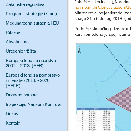
Jabučke kotline („Narod
Zakonska regulativa
novine.nn.hr/clanci/sluzbeni
Ministarstvo poljoprivrede iz
Programi, strategije i studije
snagu 21. studenog 2019. god
Međunarodna suradnja i EU
Područje Jabučkog džepa u k
Ribolov
karti i omeđeno je spojnicama 
Akvakultura
Uređenje tržišta
Europski fond za ribarstvo
2007. - 2013. (EFR)
Europski fond za pomorstvo
i ribarstvo 2014. - 2020.
(EFPR)
Državne potpore
Inspekcija, Nadzor i Kontrola
Linkovi
Kontakti