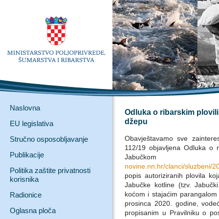
Naslovna
Odluka o ribarskim plovi
džepu
EU legislativa
Obavještavamo sve zaintere
Stručno osposobljavanje
112/19 objavljena Odluka o r
Publikacije
Jabučko
novine.nn.hr/clanci/sluzbeni
Politika zaštite privatnosti
popis autoriziranih plovila ko
korisnika
Jabučke kotline (tzv. Jabu
koćom i stajaćim parangalom
Radionice
prosinca 2020. godine, vodeć
Oglasna ploča
propisanim u Pravilniku o po