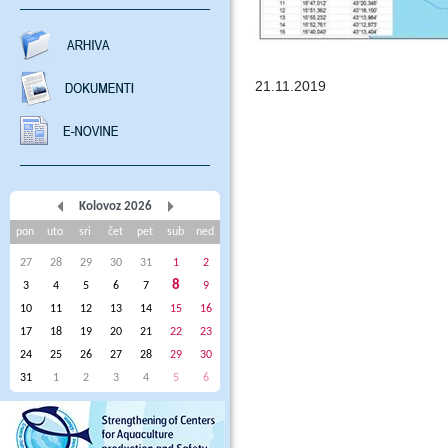
21.11.2019
Kolovoz 2026
pon
uto
sri
čet
pet
sub
ned
27
28
29
30
31
1
2
8
3
4
5
6
7
9
10
11
12
13
14
15
16
17
18
19
20
21
22
23
24
25
26
27
28
29
30
31
1
2
3
4
5
6