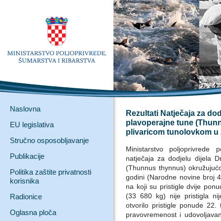
Naslovna
Rezultati Natječaja za dod
plavoperajne tune (Thu
EU legislativa
plivaricom tunolovkom u 
Stručno osposobljavanje
Ministarstvo poljoprivrede
Publikacije
natječaja za dodjelu dijela 
(Thunnus thynnus) okružujuć
Politika zaštite privatnosti
godini (Narodne novine broj 4
korisnika
na koji su pristigle dvije po
(33 680 kg) nije pristigla 
Radionice
otvorilo pristigle ponude 22.
Oglasna ploča
pravovremenost i udovoljavan