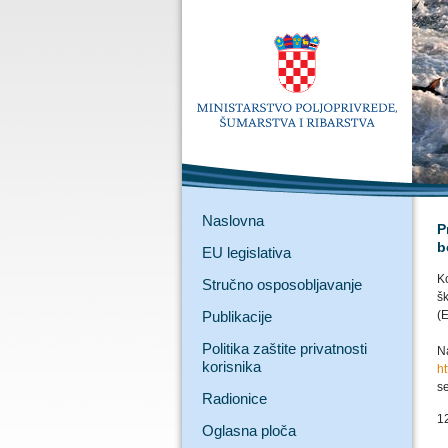
Naslovna
P
b
EU legislativa
Ko
Stručno osposobljavanje
šk
Publikacije
(
Politika zaštite privatnosti
N
korisnika
h
se
Radionice
1
Oglasna ploča