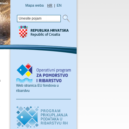
Mapa weba
HR
|
EN
a
Web stranica EU fondova u
ribarstvu
e