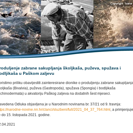
roduljenje zabrane sakupljanja školjkaša, puževa, spužava i
odljikaša u Paškom zaljevu
ristimo priliku obavijestiti zainteresirane dionike o produljenju zabrane sakupljanj
oljkaša (Bivalvia), puževa (Gastropoda), spužava (Spongia) i bodljikaša
Echinodermata) u akvatoriju Paškog zaljeva na dodatnih šest mjeseci.
avedena Odluka objavljena je u Narodnim novinama br. 37/21 od 9. travnja:
ttps://narodne-novine.nn.hr/clanci/sluzbeni/full/2021_04_37_764.html
, a primjenjuj
 do 15. listopada 2021. godine.
2.04.2021