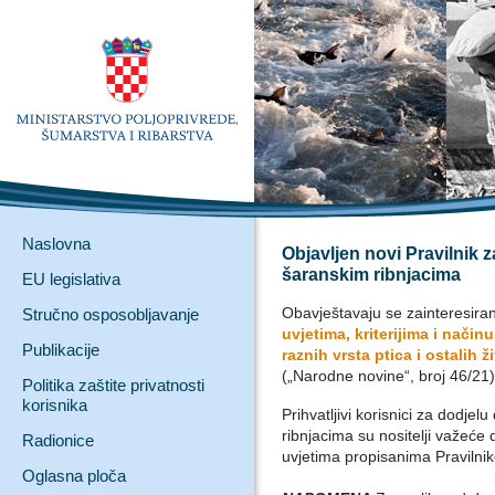
Naslovna
Objavljen novi Pravilnik 
šaranskim ribnjacima
EU legislativa
Obavještavaju se zainteresirani
Stručno osposobljavanje
uvjetima, kriterijima i nači
Publikacije
raznih vrsta ptica i ostalih 
(„Narodne novine“, broj 46/21)
Politika zaštite privatnosti
korisnika
Prihvatljivi korisnici za dodje
ribnjacima su nositelji važeće 
Radionice
uvjetima propisanima Pravilni
Oglasna ploča