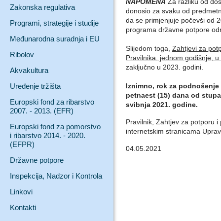
NAPOMENA
Za razliku od dos
Zakonska regulativa
donosio za svaku od predmetni
da se primjenjuje počevši od 
Programi, strategije i studije
programa državne potpore od
Međunarodna suradnja i EU
Slijedom toga,
Zahtjevi za po
Ribolov
Pravilnika, jednom godišnje, u
zaključno u 2023. godini.
Akvakultura
Uređenje tržišta
Iznimno, rok za podnošenje 
petnaest (15) dana od stup
Europski fond za ribarstvo
svibnja 2021. godine.
2007. - 2013. (EFR)
Pravilnik, Zahtjev za potporu 
Europski fond za pomorstvo
internetskim stranicama Uprav
i ribarstvo 2014. - 2020.
(EFPR)
04.05.2021
Državne potpore
Inspekcija, Nadzor i Kontrola
Linkovi
Kontakti