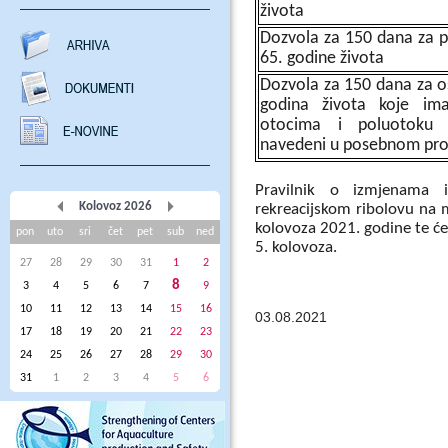
života
Dozvola za 150 dana za 
65. godine života
Dozvola za 150 dana za o
godina života koje ima
otocima i poluotoku 
navedeni u posebnom pro
Pravilnik o izmjenama 
Kolovoz 2026
rekreacijskom ribolovu na m
kolovoza 2021. godine te će
pon
uto
sri
čet
pet
sub
ned
5. kolovoza.
27
28
29
30
31
1
2
8
3
4
5
6
7
9
10
11
12
13
14
15
16
03.08.2021
17
18
19
20
21
22
23
24
25
26
27
28
29
30
31
1
2
3
4
5
6