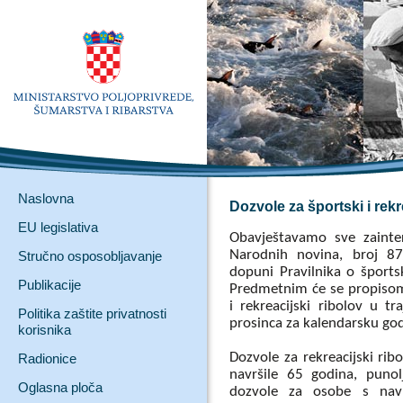
Naslovna
Dozvole za športski i rekr
EU legislativa
Obavještavamo sve zainte
Narodnih novina, broj 87
Stručno osposobljavanje
dopuni Pravilnika o šport
Publikacije
Predmetnim će se propisom
i rekreacijski ribolov u 
Politika zaštite privatnosti
prosinca za kalendarsku godi
korisnika
Dozvole za rekreacijski rib
Radionice
navršile 65 godina, puno
Oglasna ploča
dozvole za osobe s nav