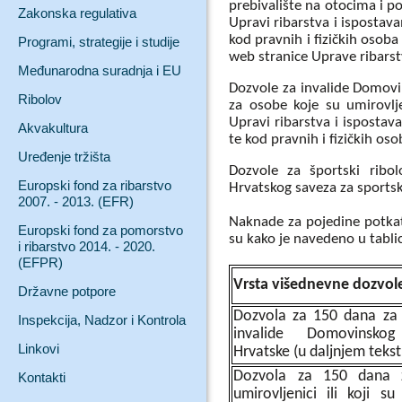
prebivalište na otocima i p
Zakonska regulativa
Upravi ribarstva i ispostav
kod pravnih i fizičkih osob
Programi, strategije i studije
web stranice Uprave ribarst
Međunarodna suradnja i EU
Dozvole za invalide Domovi
Ribolov
za osobe koje su umirovlje
Upravi ribarstva i ispostav
Akvakultura
te kod pravnih i fizičkih os
Uređenje tržišta
Dozvole za športski ribol
Europski fond za ribarstvo
Hrvatskog saveza za sportsk
2007. - 2013. (EFR)
Naknade za pojedine potkat
Europski fond za pomorstvo
su kako je navedeno u tablic
i ribarstvo 2014. - 2020.
(EFPR)
Vrsta višednevne dozvol
Državne potpore
Dozvola za 150 dana za 
Inspekcija, Nadzor i Kontrola
invalide Domovinsko
Linkovi
Hrvatske (u daljnjem teks
Dozvola za 150 dana 
Kontakti
umirovljenici ili koji s