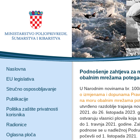
Naslovna
Podnošenje zahtjeva za no
obalnim mrežama poteg
EU legislativa
U Narodnim novinama br. 100/2
Stručno osposobljavanje
o izmjenama i dopunama Pravi
Publikacije
na moru obalnim mrežama p
utvrđeno razdoblje trajanja nov
Politika zaštite privatnosti
2021. do 26. listopada 2023. 
korisnika
ostvaruju vlasnici plovila koj
do 1. travnja 2021. godine. Za
Radionice
podnose se u nadležnoj Područ
Oglasna ploča
počevši od 1. listopada 2021.