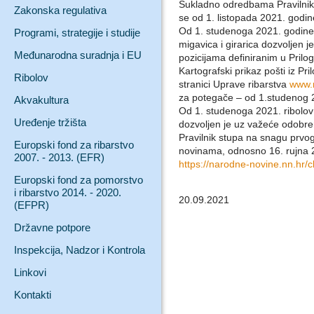
Sukladno odredbama Pravilni
Zakonska regulativa
se od 1. listopada 2021. godin
Od 1. studenoga 2021. godine
Programi, strategije i studije
migavica i girarica dozvoljen 
Međunarodna suradnja i EU
pozicijama definiranim u Prilog
Kartografski prikaz pošti iz Pri
Ribolov
stranici Uprave ribarstva
www.r
za potegače – od 1.studenog 
Akvakultura
Od 1. studenoga 2021. ribol
Uređenje tržišta
dozvoljen je uz važeće odobre
Pravilnik stupa na snagu prv
Europski fond za ribarstvo
novinama, odnosno 16. rujna 
2007. - 2013. (EFR)
https://narodne-novine.nn.hr/
Europski fond za pomorstvo
i ribarstvo 2014. - 2020.
20.09.2021
(EFPR)
Državne potpore
Inspekcija, Nadzor i Kontrola
Linkovi
Kontakti