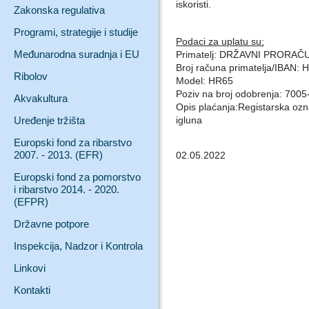
iskoristi.
Zakonska regulativa
Programi, strategije i studije
Podaci za uplatu su:
Međunarodna suradnja i EU
Primatelj: DRŽAVNI PRORA
Broj računa primatelja/IBAN
Ribolov
Model: HR65
Poziv na broj odobrenja: 700
Akvakultura
Opis plaćanja:Registarska ozn
Uređenje tržišta
igluna
Europski fond za ribarstvo
2007. - 2013. (EFR)
02.05.2022
Europski fond za pomorstvo
i ribarstvo 2014. - 2020.
(EFPR)
Državne potpore
Inspekcija, Nadzor i Kontrola
Linkovi
Kontakti