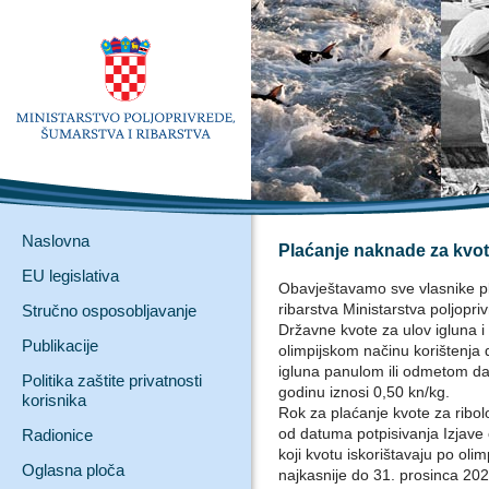
Naslovna
Plaćanje naknade za kvot
EU legislativa
Obavještavamo sve vlasnike pl
ribarstva Ministarstva poljopriv
Stručno osposobljavanje
Državne kvote za ulov igluna i 
Publikacije
olimpijskom načinu korištenja 
igluna panulom ili odmetom d
Politika zaštite privatnosti
godinu iznosi 0,50 kn/kg.
korisnika
Rok za plaćanje kvote za ribo
od datuma potpisivanja Izjave o
Radionice
koji kvotu iskorištavaju po olim
Oglasna ploča
najkasnije do 31. prosinca 202