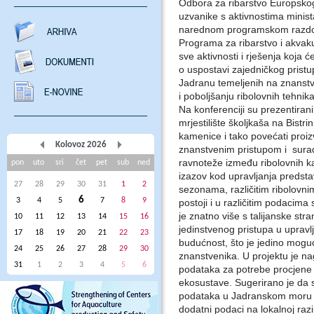
Odbora za ribarstvo Europskog
uzvanike s aktivnostima minist
narednom programskom razdoblj
Programa za ribarstvo i akvaku
sve aktivnosti i rješenja koja 
o uspostavi zajedničkog pristup
Jadranu temeljenih na znanstv
i poboljšanju ribolovnih tehnika
Na konferenciji su prezentirani
mrjestilište školjkaša na Bistri
kamenice i tako povećati proi
Kolovoz 2026
znanstvenim pristupom i sura
ravnoteže između ribolovnih ka
pon
uto
sri
čet
pet
sub
ned
izazov kod upravljanja predstavl
27
28
29
30
31
1
2
sezonama, različitim ribolovnim
6
3
4
5
7
8
9
postoji i u različitim podacima
je znatno više s talijanske st
10
11
12
13
14
15
16
jedinstvenog pristupa u upravl
17
18
19
20
21
22
23
budućnost, što je jedino mogu
24
25
26
27
28
29
30
znanstvenika. U projektu je na
31
1
2
3
4
5
6
podataka za potrebe procjene s
ekosustave. Sugerirano je da s
podataka u Jadranskom moru (
dodatni podaci na lokalnoj razin