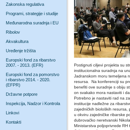
Zakonska regulativa
Programi, strategije i studije
Međunarodna suradnja i EU
Ribolov
Akvakultura
Uređenje tržišta
Europski fond za ribarstvo
2007. - 2013. (EFR)
Postignuti ciljevi projekta su 
institucionalna suradnja na un
Europski fond za pomorstvo
Jadranskom moru temeljena na 
i ribarstvo 2014. - 2020.
resursa. Na konferenciji su pr
(EFPR)
benefiti ove suradnje s obiju 
on svakako mora nastaviti i d
Državne potpore
Potrebno je nastaviti rad na z
Inspekcija, Nadzor i Kontrola
institucije nadležne za ribarstvo
zajedničkih bioloških resursa
Linkovi
u okviru zajedničke ribarske 
dubrovačko neretvanski Nikola 
Kontakti
Ministarstva poljoprivrede R