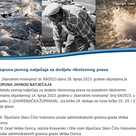
opuna javnog natječaja za dodjelu ribolovnog prava
 „Narodnim novinama“ br. 69/2023 dana 28. lipnja 2023. godine objavljena je
OPUNA JAVNOG NATJEČAJA
 tekstu javnog natječaja za dodjelu ribolovnog prava na pojedinim ribolovnim
onama objavljenog 14. lipnja 2023. godine u „Narodnim novinama“ broj 64/2023. u
lanku 3. (ZAGREBAČKA ŽUPANIJA) , iza točke 18. dodaju se nove točke 19., 20. i 2
je glase:
9. Šljunčara Staro Čiče-Vukovina unutar administrativnih granica grada Velika
orica
0. Grad Velika Gorica, općina Kravarsko i Orle osim šljunčara Staro Čiče-Vukovina
utar administrativnih granica grada Velika Gorica