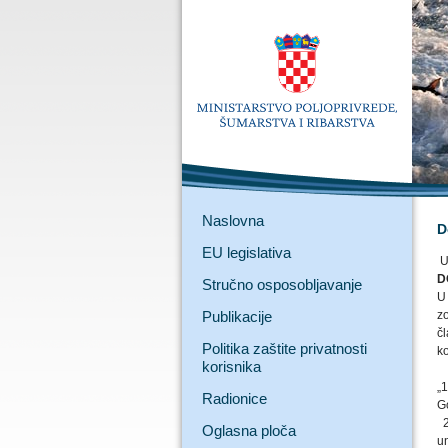
Naslovna
D
EU legislativa
U
D
Stručno osposobljavanje
U
Publikacije
z
č
Politika zaštite privatnosti
ko
korisnika
„1
Radionice
G
2
Oglasna ploča
un