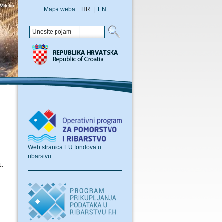
Mapa weba
HR
|
EN
Web stranica EU fondova u
ribarstvu
1.