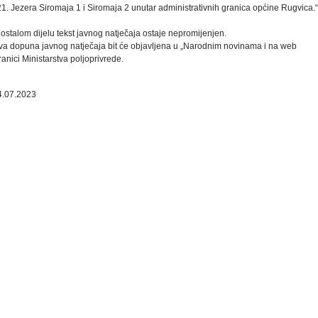
1. Jezera Siromaja 1 i Siromaja 2 unutar administrativnih granica općine Rugvica.“
ostalom dijelu tekst javnog natječaja ostaje nepromijenjen.
va dopuna javnog natječaja bit će objavljena u „Narodnim novinama i na web
ranici Ministarstva poljoprivrede.
4.07.2023