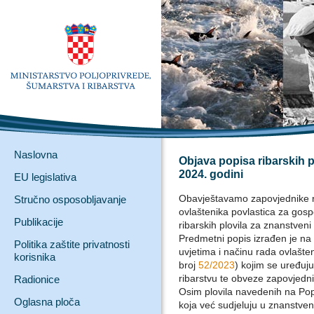
Naslovna
Objava popisa ribarskih p
2024. godini
EU legislativa
Obavještavamo zapovjednike ri
Stručno osposobljavanje
ovlaštenika povlastica za gosp
Publikacije
ribarskih plovila za znanstveni
Predmetni popis izrađen je na t
Politika zaštite privatnosti
uvjetima i načinu rada ovlašt
korisnika
broj
52/2023
) kojim se uređuju
ribarstvu te obveze zapovjednik
Radionice
Osim plovila navedenih na Popi
Oglasna ploča
koja već sudjeluju u znanstve