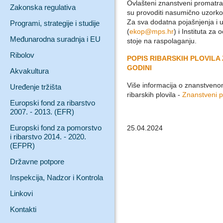
Ovlašteni znanstveni promatrači
Zakonska regulativa
su provoditi nasumično uzorkov
Za sva dodatna pojašnjenja i u
Programi, strategije i studije
(
ekop@mps.hr
) i Instituta za 
Međunarodna suradnja i EU
stoje na raspolaganju.
Ribolov
POPIS RIBARSKIH PLOVILA
GODINI
Akvakultura
Više informacija o znanstven
Uređenje tržišta
ribarskih plovila -
Znanstveni p
Europski fond za ribarstvo
2007. - 2013. (EFR)
Europski fond za pomorstvo
25.04.2024
i ribarstvo 2014. - 2020.
(EFPR)
Državne potpore
Inspekcija, Nadzor i Kontrola
Linkovi
Kontakti