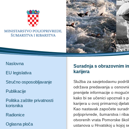
Naslovna
Suradnja s obrazovnim ins
karijera
EU legislativa
Služba za savjetodavnu podršk
Stručno osposobljavanje
održava predavanja u osnovni
Publikacije
prenijele informacije o mogućn
kako bi se učenici upoznali s
Politika zaštite privatnosti
karijera u ovoj primarnoj djelat
korisnika
Kao nastavak započete suradnje
poljoprivrede, šumarstva i rib
Radionice
otvorenih vrata Pomorske škole
Oglasna ploča
ustanova u Hrvatskoj u kojoj s