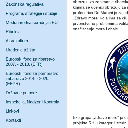
obrazuju za zanimanje ribarsko
Zakonska regulativa
kojima se učenici obrazuju za
profesorica De Marchi je zaje
Programi, strategije i studije
„Zdravo more“ koja ima za cilj
Međunarodna suradnja i EU
prvenstveno problemima velike 
onečišćenje mora i obale.
Ribolov
Akvakultura
Uređenje tržišta
Europski fond za ribarstvo
2007. - 2013. (EFR)
Europski fond za pomorstvo
i ribarstvo 2014. - 2020.
(EFPR)
Državne potpore
Inspekcija, Nadzor i Kontrola
Linkovi
Eko grupa „Zdravo more“ je osv
Kontakti
projekta RH u kategoriji srednj