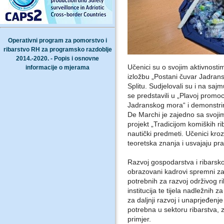
Operativni program za pomorstvo i
ribarstvo RH za programsko razdoblje
2014.-2020. - Popis i osnovne
Učenici su o svojim aktivnosti
informacije o mjerama
izložbu „Postani čuvar Jadra
Splitu. Sudjelovali su i na saj
se predstavili u „Plavoj promoc
Jadranskog mora“ i demonstrir
De Marchi je zajedno sa svojim 
projekt „Tradicijom komiških ri
nautički predmeti. Učenici kr
teoretska znanja i usvajaju pra
Razvoj gospodarstva i ribarsk
obrazovani kadrovi spremni za 
potrebnih za razvoj održivog r
institucija te tijela nadležnih
za daljnji razvoj i unaprjeđen
potrebna u sektoru ribarstva, 
primjer.