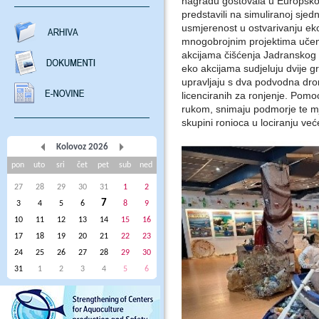
nagradu gostovala u Europsk
predstavili na simuliranoj sjedn
usmjerenost u ostvarivanju eko
mnogobrojnim projektima učeni
akcijama čišćenja Jadranskog m
eko akcijama sudjeluju dvije gr
upravljaju s dva podvodna dron
licenciranih za ronjenje. Pom
rukom, snimaju podmorje te m
skupini ronioca u lociranju ve
Kolovoz 2026
pon
uto
sri
čet
pet
sub
ned
27
28
29
30
31
1
2
7
3
4
5
6
8
9
10
11
12
13
14
15
16
17
18
19
20
21
22
23
24
25
26
27
28
29
30
31
1
2
3
4
5
6