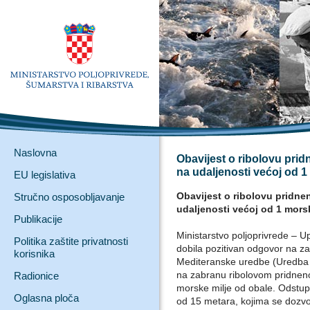
Naslovna
Obavijest o ribolovu pr
na udaljenosti većoj od 1
EU legislativa
Obavijest o ribolovu pridn
Stručno osposobljavanje
udaljenosti većoj od 1 mors
Publikacije
Ministarstvo poljoprivrede – U
Politika zaštite privatnosti
dobila pozitivan odgovor na z
korisnika
Mediteranske uredbe (Uredba V
na zabranu ribolovom pridnen
Radionice
morske milje od obale. Odstupa
Oglasna ploča
od 15 metara, kojima se dozvo