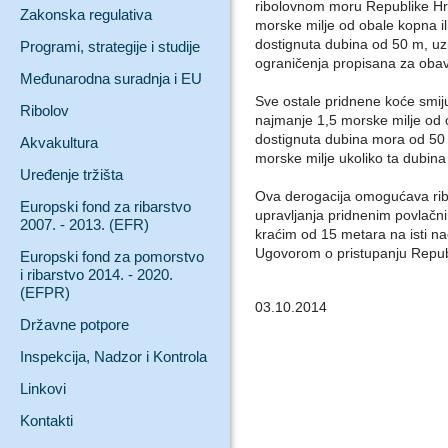
ribolovnom moru Republike Hrv
Zakonska regulativa
morske milje od obale kopna ili
dostignuta dubina od 50 m, uz
Programi, strategije i studije
ograničenja propisana za obav
Međunarodna suradnja i EU
Sve ostale pridnene koće smiju
Ribolov
najmanje 1,5 morske milje od ob
dostignuta dubina mora od 50 
Akvakultura
morske milje ukoliko ta dubina
Uređenje tržišta
Ova derogacija omogućava ri
Europski fond za ribarstvo
upravljanja pridnenim povlačn
2007. - 2013. (EFR)
kraćim od 15 metara na isti na
Ugovorom o pristupanju Republ
Europski fond za pomorstvo
i ribarstvo 2014. - 2020.
(EFPR)
03.10.2014
Državne potpore
Inspekcija, Nadzor i Kontrola
Linkovi
Kontakti