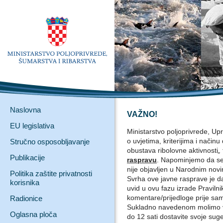
Naslovna
VAŽNO!
EU legislativa
Ministarstvo poljoprivrede, Upr
o uvjetima, kriterijima i način
Stručno osposobljavanje
obustava ribolovne aktivnosti
„
Publikacije
raspravu
. Napominjemo da se r
nije objavljen u Narodnim nov
Politika zaštite privatnosti
Svrha ove javne rasprave je da 
korisnika
uvid u ovu fazu izrade Praviln
komentare/prijedloge prije sa
Radionice
Sukladno navedenom molimo va
Oglasna ploča
do 12 sati dostavite svoje suge