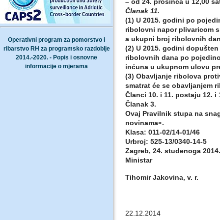
– od 24. prosinca u 12,00 sat
Članak 11.
(1) U 2015. godini po pojed
ribolovni napor plivaricom 
a ukupni broj ribolovnih dan
Operativni program za pomorstvo i
(2) U 2015. godini dopušten
ribarstvo RH za programsko razdoblje
ribolovnih dana po pojedino
2014.-2020. - Popis i osnovne
informacije o mjerama
inćuna u ukupnom ulovu pre
(3) Obavljanje ribolova prot
smatrat će se obavljanjem ri
Članci 10. i 11. postaju 12. i 
Članak 3.
Ovaj Pravilnik stupa na sn
novinama«.
Klasa: 011-02/14-01/46
Urbroj: 525-13/0340-14-5
Zagreb, 24. studenoga 2014
Ministar
Tihomir Jakovina,
v. r.
22.12.2014