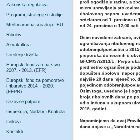
prošlogodišnju razinu, a zb
Zakonska regulativa
mjera upravljanja stokovima
ribolovnog napora, uvedena 
Programi, strategije i studije
srdelarom od 1. prosinca u 1
Međunarodna suradnja i EU
od 24. prosinca u 12,00 sati 
Ribolov
Osim navedene zabrane, ovi
ograničavanja ribolovnog 
Akvakultura
odobrenju/povlastici u 201
Uređenje tržišta
preporuka donesenih u okv
GFCM/37/2013/1 i Preporuka
Europski fond za ribarstvo
predmetno ograničenje podr
2007. - 2013. (EFR)
dopušten ribolovni napor p
najviše 20 dana mjesečno, d
Europski fond za pomorstvo
pojedinom odobrenju/povlast
i ribarstvo 2014. - 2020.
Osim toga, uvedeno je i ogr
(EFPR)
broja ribolovnih dana po po
Državne potpore
udio inćuna u ukupnom ulov
2015. godini.
Inspekcija, Nadzor i Kontrola
Napominjemo da ovaj Pravil
Linkovi
dana objave u „Narodnim n
Kontakti