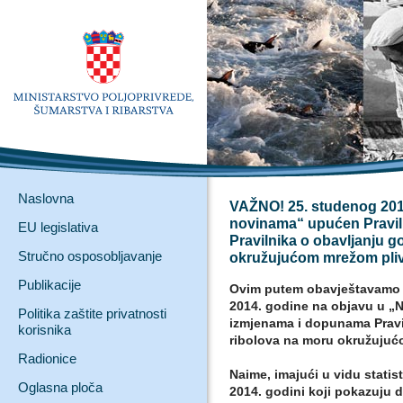
Naslovna
VAŽNO! 25. studenog 201
novinama“ upućen Pravil
EU legislativa
Pravilnika o obavljanju 
Stručno osposobljavanje
okružujućom mrežom pliv
Publikacije
Ovim putem obavještavamo s
2014. godine na objavu u „
Politika zaštite privatnosti
izmjenama i dopunama Pravi
korisnika
ribolova na moru okružujuć
Radionice
Naime, imajući u vidu statis
Oglasna ploča
2014. godini koji pokazuju 