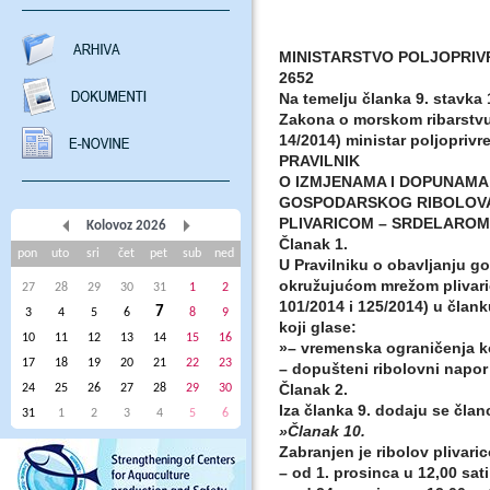
MINISTARSTVO POLJOPRIV
2652
Na temelju članka 9. stavka 1.
Zakona o morskom ribarstvu 
14/2014) ministar poljopriv
PRAVILNIK
O IZMJENAMA I DOPUNAMA
GOSPODARSKOG RIBOLOV
PLIVARICOM – SRDELAROM
Kolovoz 2026
Članak 1.
pon
uto
sri
čet
pet
sub
ned
U Pravilniku o obavljanju 
okružujućom mrežom plivari
27
28
29
30
31
1
2
101/2014 i 125/2014) u člank
7
3
4
5
6
8
9
koji glase:
10
11
12
13
14
15
16
»– vremenska ograničenja kor
17
18
19
20
21
22
23
– dopušteni ribolovni napor 
Članak 2.
24
25
26
27
28
29
30
Iza članka 9. dodaju se članci
31
1
2
3
4
5
6
»Članak 10.
Zabranjen je ribolov plivari
– od 1. prosinca u 12,00 sati