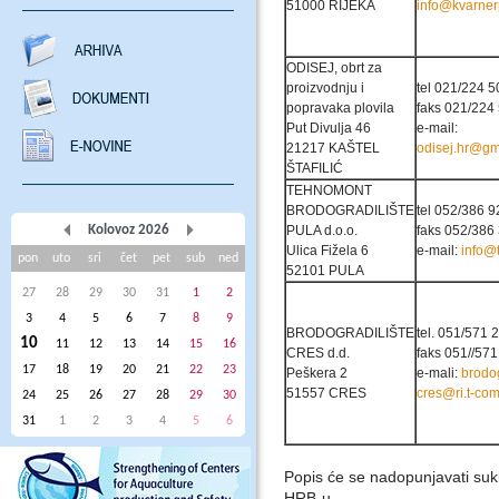
51000 RIJEKA
info@kvarnerp
ODISEJ, obrt za
proizvodnju i
tel 021/224 5
popravaka plovila
faks 021/224
Put Divulja 46
e-mail:
21217 KAŠTEL
odisej.hr@gm
ŠTAFILIĆ
TEHNOMONT
BRODOGRADILIŠTE
tel 052/386 9
Kolovoz 2026
PULA d.o.o.
faks 052/386
Ulica Fižela 6
e-mail:
info@
pon
uto
sri
čet
pet
sub
ned
52101 PULA
27
28
29
30
31
1
2
3
4
5
6
7
8
9
BRODOGRADILIŠTE
tel. 051/571 
10
11
12
13
14
15
16
CRES d.d.
faks 051//57
17
18
19
20
21
22
23
Peškera 2
e-mali:
brodog
51557 CRES
cres@ri.t-com
24
25
26
27
28
29
30
31
1
2
3
4
5
6
Popis će se nadopunjavati su
HRB-u.