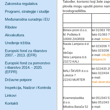
Također, korisnici koji žele za
Zakonska regulativa
plovila mogu uputiti pismo na
brodogradilišta.
Programi, strategije i studije
Međunarodna suradnja i EU
Ribolov
Bimex-prom d.o.o.
tel 01/363 76
Akvakultura
M. Pušteka 8
faks 01/363 
10000 ZAGREB
e-mail:
bimex
Uređenje tržišta
Nauta Lamjana d.d.
tel 023/208 7
u
Europski fond za ribarstvo
faks 023/208
stečaju
2007. - 2013. (EFR)
e-mail:
info@
Vela Lamjana b.b.
lamjana.hr
23272 KALI
Europski fond za pomorstvo
i ribarstvo 2014. - 2020.
tel 022/435 2
MALI ŠKVER d.o.o.
(EFPR)
faks 022/434
Lokvice 7
e-mail:
Državne potpore
22243 MURTER
mali.skver.d
Inspekcija, Nadzor i Kontrola
Linkovi
Kvarnerplastika
tel 051/343 5
d.o.o.
faks 051/343
Kontakti
Milutina Barača 52
e-mail: