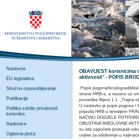
Naslovna
OBAVIJEST korisnicima mj
aktivnosti“ - POPIS B
EU legislativa
Popis pogona/brodogradilišta/
Stručno osposobljavanje
strane HRB-a, a vezano uz uniš
Publikacije
provedbe Mjere 1.1. „Trajna ob
U nastavku je popis pogona / b
Politika zaštite privatnosti
prijavila HRB-u temeljem PR
korisnika
NAČINU DODJELE POTPORE 
OBUSTAVA RIBOLOVNE AKTIVN
Radionice
su ista započela postupak odob
Oglasna ploča
uvjete za odobrenje u najkra