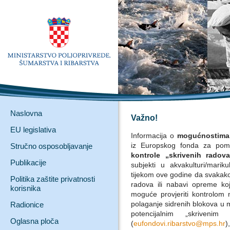
Naslovna
Važno!
EU legislativa
Informacija o
mogućnostima s
iz Europskog fonda za pomo
Stručno osposobljavanje
kontrole „skrivenih radova
Publikacije
subjekti u akvakulturi/mariku
tijekom ove godine da svakako
Politika zaštite privatnosti
radova ili nabavi opreme koj
korisnika
moguće provjeriti kontrolom n
polaganje sidrenih blokova u m
Radionice
potencijalnim „skrivenim
Oglasna ploča
(
eufondovi.ribarstvo@mps.hr
)