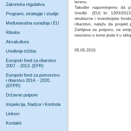
terenu.
Zakonska regulativa
Također napominjemo da prav
Uredbi (EU) br. 1303/2013 
Programi, strategije i studije
strukturne i investicijske fon
Međunarodna suradnja i EU
ribarstvo, nalažu da projekt 
Zahtjeva za potporu, ne smije b
Ribolov
neovisno o tome jeste li u sklop
Akvakultura
05.05.2015
Uređenje tržišta
Europski fond za ribarstvo
2007. - 2013. (EFR)
Europski fond za pomorstvo
i ribarstvo 2014. - 2020.
(EFPR)
Državne potpore
Inspekcija, Nadzor i Kontrola
Linkovi
Kontakti