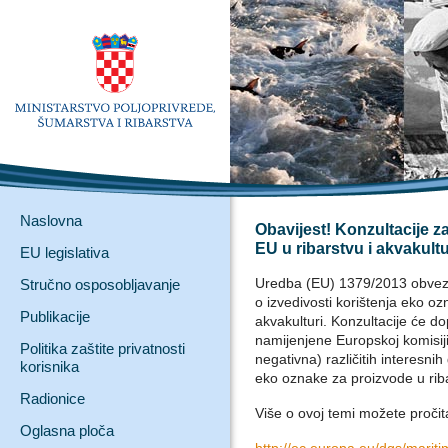
Naslovna
Obavijest! Konzultacije z
EU u ribarstvu i akvakultu
EU legislativa
Uredba (EU) 1379/2013 obvezu
Stručno osposobljavanje
o izvedivosti korištenja eko oz
Publikacije
akvakulturi. Konzultacije će dopr
namijenjene Europskoj komisiji 
Politika zaštite privatnosti
negativna) različitih interesni
korisnika
eko oznake za proizvode u riba
Radionice
Više o ovoj temi možete pročita
Oglasna ploča