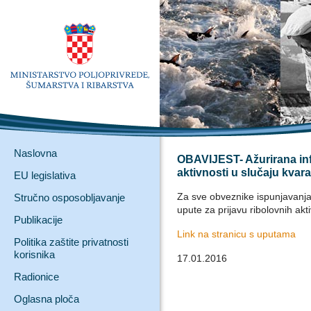
Naslovna
OBAVIJEST- Ažurirana info
aktivnosti u slučaju kvar
EU legislativa
Za sve obveznike ispunjavanja
Stručno osposobljavanje
upute za prijavu ribolovnih akt
Publikacije
Link na stranicu s uputama
Politika zaštite privatnosti
korisnika
17.01.2016
Radionice
Oglasna ploča