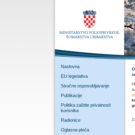
Naslovna
O
i
EU legislativa
O
Stručno osposobljavanje
s
Publikacije
m
k
Politika zaštite privatnosti
g
korisnika
Radionice
2
Oglasna ploča