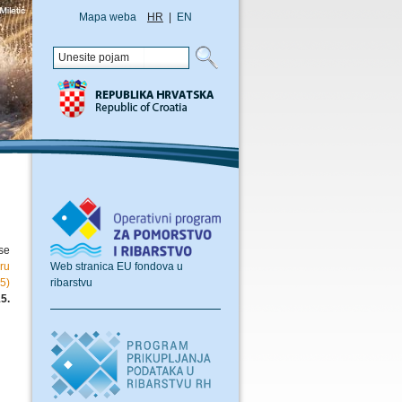
Mapa weba
HR
|
EN
se
Web stranica EU fondova u
iru
ribarstvu
5)
5.