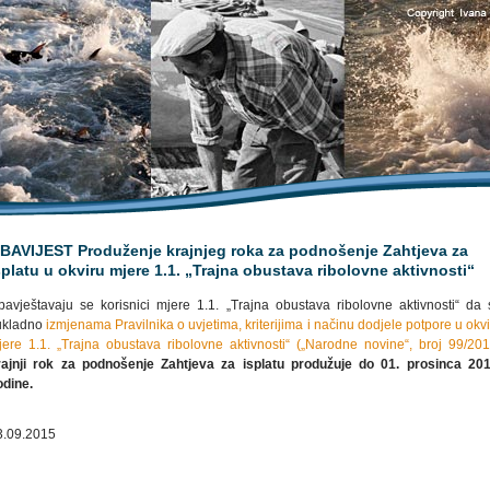
BAVIJEST Produženje krajnjeg roka za podnošenje Zahtjeva za
splatu u okviru mjere 1.1. „Trajna obustava ribolovne aktivnosti“
bavještavaju se korisnici mjere 1.1. „Trajna obustava ribolovne aktivnosti“ da 
ukladno
izmjenama Pravilnika o uvjetima, kriterijima i načinu dodjele potpore u okv
jere 1.1. „Trajna obustava ribolovne aktivnosti“ („Narodne novine“, broj 99/201
rajnji rok za podnošenje Zahtjeva za isplatu produžuje do 01. prosinca 201
odine.
3.09.2015